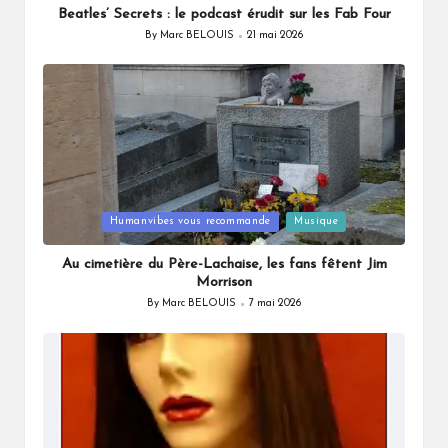
Beatles’ Secrets : le podcast érudit sur les Fab Four
By
Marc BELOUIS
21 mai 2026
Posted
by
Posted
Humanvibes vous recommande
Musique
in
Au cimetière du Père-Lachaise, les fans fêtent Jim
Morrison
By
Marc BELOUIS
7 mai 2026
Posted
by