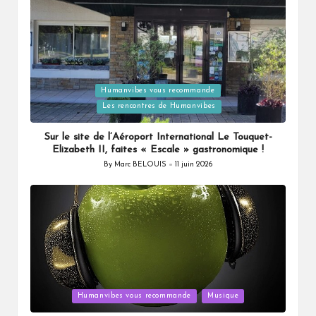
Humanvibes vous recommande
Posted
Les rencontres de Humanvibes
in
Sur le site de l’Aéroport International Le Touquet-
Elizabeth II, faites « Escale » gastronomique !
By
Marc BELOUIS
11 juin 2026
Posted
by
Posted
Humanvibes vous recommande
Musique
in