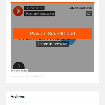
Humanvibes
·
Humanvibes.com
Archives