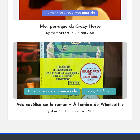
Posted
Humanvibes vous recommande
in
Moi, perruque du Crazy Horse
By
Marc BELOUIS
4 mai 2026
Posted
by
Posted
Humanvibes vous recommande
Livres, BD & Jeux
in
Avis novélisé sur le roman « À l’ombre de Winnicott »
By
Marc BELOUIS
7 avril 2026
Posted
by