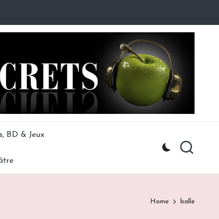
s, BD & Jeux
âtre
Home
balle