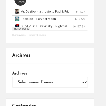
Humanvibes
·
Humanvibes.com
Archives
Archives