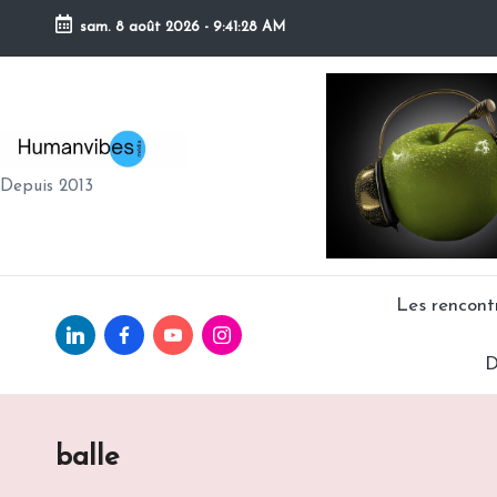
sam. 8 août 2026
-
9:41:29 AM
Skip
to
content
H
Depuis 2013
U
M
A
Les rencon
Linkedin.com
facebook.com
Youtube.com
Instagram.com
N
D
V
IB
balle
E