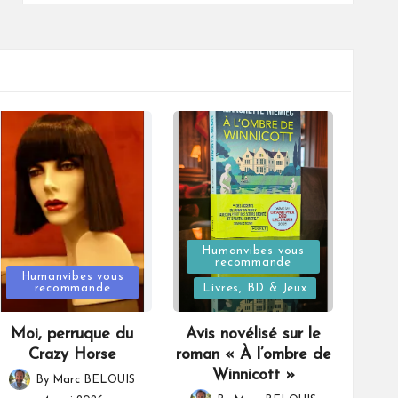
Posted
Humanvibes vous
recommande
Posted
in
Humanvibes vous
recommande
Livres, BD & Jeux
in
Moi, perruque du
Avis novélisé sur le
Crazy Horse
roman « À l’ombre de
Winnicott »
By
Marc BELOUIS
Posted