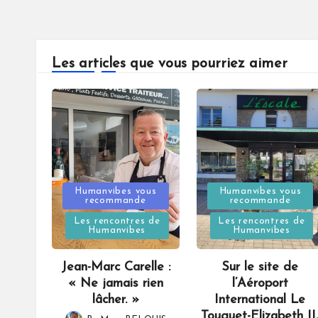
Les articles que vous pourriez aimer
Posted
Posted
Humanvibes vous
Humanvibes vous
recommande
recommande
in
in
Les rencontres de
Les rencontres de
Humanvibes
Humanvibes
Jean-Marc Carelle :
Sur le site de
« Ne jamais rien
l’Aéroport
lâcher. »
International Le
Touquet-Elizabeth II