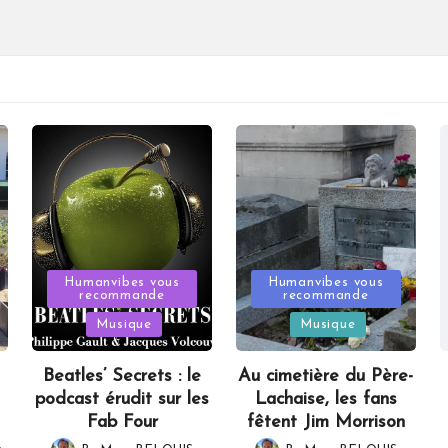
Posted
Posted
Humanvibes vous
Humanvibes vous
recommande
recommande
in
in
Musique
Musique
Beatles’ Secrets : le
Au cimetière du Père-
podcast érudit sur les
Lachaise, les fans
Fab Four
fêtent Jim Morrison
,