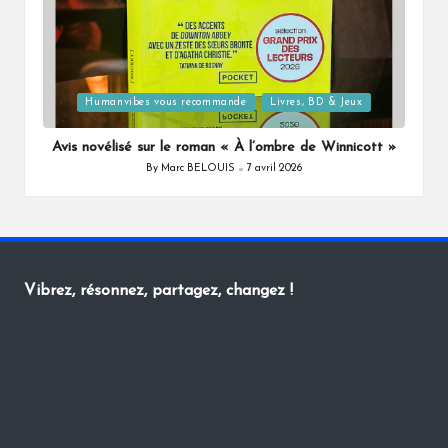
Posted
Humanvibes vous recommande
Livres, BD & Jeux
in
Avis novélisé sur le roman « À l’ombre de Winnicott »
By
Marc BELOUIS
7 avril 2026
Posted
by
Vibrez, résonnez, partagez, changez !