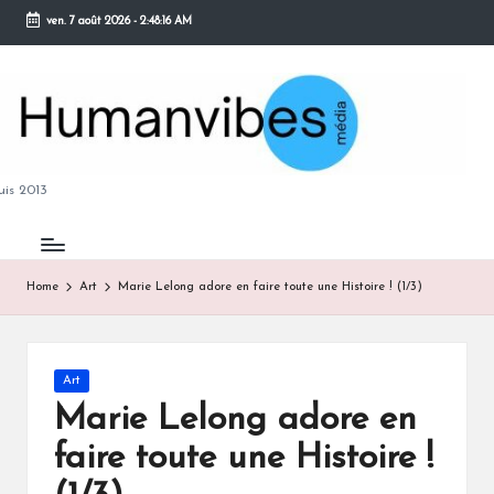
ven. 7 août 2026
-
2:48:17 AM
Skip
to
content
M
is 2013
Home
Art
Marie Lelong adore en faire toute une Histoire ! (1/3)
B
Posted
Art
in
Marie Lelong adore en
faire toute une Histoire !