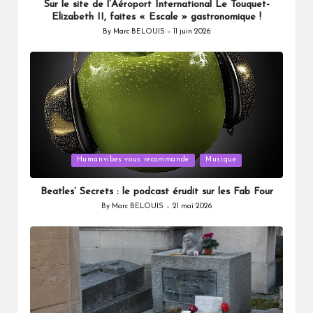
Sur le site de l’Aéroport International Le Touquet-
Elizabeth II, faites « Escale » gastronomique !
By
Marc BELOUIS
11 juin 2026
Posted
by
Posted
Humanvibes vous recommande
Musique
in
Beatles’ Secrets : le podcast érudit sur les Fab Four
By
Marc BELOUIS
21 mai 2026
Posted
by