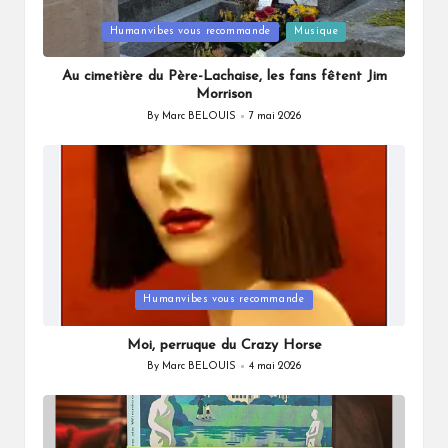
Posted
Humanvibes vous recommande
Musique
in
Au cimetière du Père-Lachaise, les fans fêtent Jim
Morrison
By
Marc BELOUIS
7 mai 2026
Posted
by
Posted
Humanvibes vous recommande
in
Moi, perruque du Crazy Horse
By
Marc BELOUIS
4 mai 2026
Posted
by