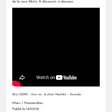
de la race Akita. A découvrir ci-dessous
Brut (2019) – Une vie : le chien
Hachikō
– Youtube
Marc / Humanvibes
Publié le 12/05/21