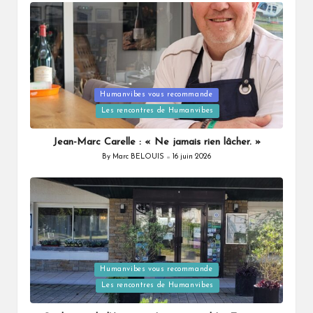
Posted
Humanvibes vous recommande
in
Les rencontres de Humanvibes
Jean-Marc Carelle : « Ne jamais rien lâcher. »
By
Marc BELOUIS
16 juin 2026
Posted
by
Posted
Humanvibes vous recommande
in
Les rencontres de Humanvibes