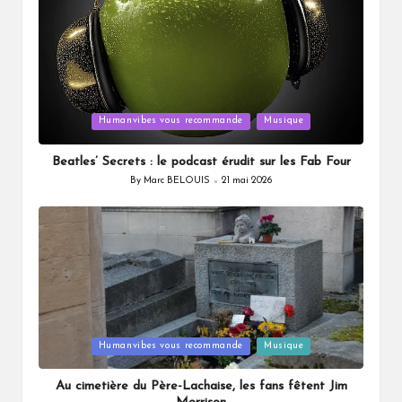
Posted
Humanvibes vous recommande
Musique
in
Beatles’ Secrets : le podcast érudit sur les Fab Four
By
Marc BELOUIS
21 mai 2026
Posted
by
Posted
Humanvibes vous recommande
Musique
in
Au cimetière du Père-Lachaise, les fans fêtent Jim