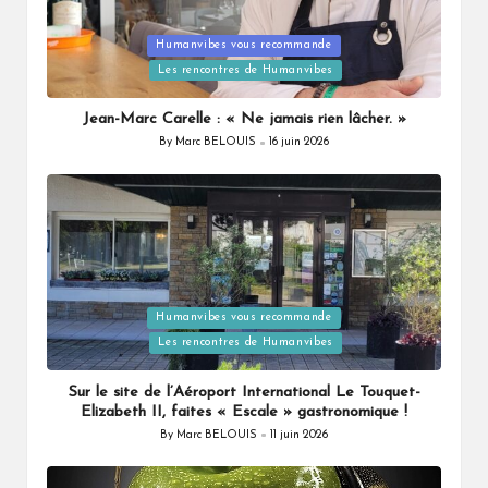
Posted
Humanvibes vous recommande
in
Les rencontres de Humanvibes
Jean-Marc Carelle : « Ne jamais rien lâcher. »
By
Marc BELOUIS
16 juin 2026
Posted
by
Posted
Humanvibes vous recommande
in
Les rencontres de Humanvibes
Sur le site de l’Aéroport International Le Touquet-
Elizabeth II, faites « Escale » gastronomique !
By
Marc BELOUIS
11 juin 2026
Posted
by