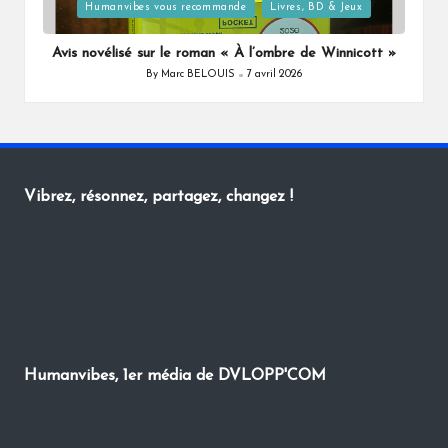
Posted
Humanvibes vous recommande
Livres, BD & Jeux
in
Avis novélisé sur le roman « À l’ombre de Winnicott »
By
Marc BELOUIS
7 avril 2026
Posted
by
Vibrez, résonnez, partagez, changez !
Humanvibes, 1er média de DVLOPP'COM