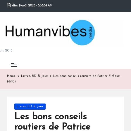
dim. 9 août 2026
-
6:58:34 AM
Skip
to
content
M
is 2013
Home
Livres, BD & Jeux
Les bons conseils routiers de Patrice Ficheux
(8/10)
B
Posted
Livres, BD & Jeux
in
Les bons conseils
routiers de Patrice