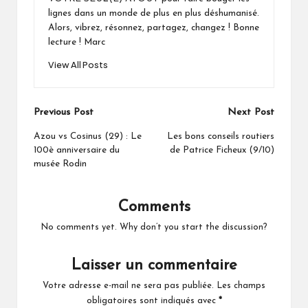
lignes dans un monde de plus en plus déshumanisé.
Alors, vibrez, résonnez, partagez, changez ! Bonne
lecture ! Marc
View All Posts
Post
Previous Post
Next Post
navigation
Azou vs Cosinus (29) : Le
Les bons conseils routiers
100è anniversaire du
de Patrice Ficheux (9/10)
musée Rodin
Comments
No comments yet. Why don’t you start the discussion?
Laisser un commentaire
Votre adresse e-mail ne sera pas publiée.
Les champs
obligatoires sont indiqués avec
*