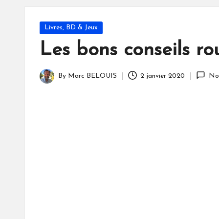
S
Posted
Livres, BD & Jeux
in
Les bons conseils ro
By
Marc BELOUIS
2 janvier 2020
No
Posted
by