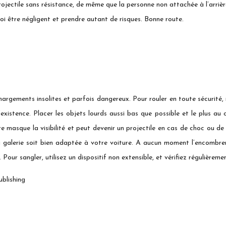
jectile sans résistance, de même que la personne non attachée à l’arrière
uoi être négligent et prendre autant de risques. Bonne route.
argements insolites et parfois dangereux. Pour rouler en toute sécurité,
xistence. Placer les objets lourds aussi bas que possible et le plus au ce
e masque la visibilité et peut devenir un projectile en cas de choc ou de 
a galerie soit bien adaptée à votre voiture. A aucun moment l’encombrem
. Pour sangler, utilisez un dispositif non extensible, et vérifiez régulière
ublishing