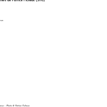
ice Ficheux (5/10)
heux – Photo
© Patrice Ficheux