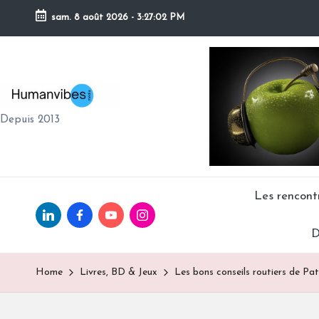
sam. 8 août 2026
-
3:27:03 PM
Skip
to
content
H
Depuis 2013
U
M
A
Les rencon
Linkedin.com
facebook.com
Youtube.com
Instagram.com
N
D
V
Home
Livres, BD & Jeux
Les bons conseils routiers de Pat
IB
E