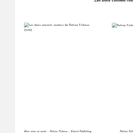
Les bons conseils routiers de Patr
Bien vivre sa route – Patrice Ficheux – Emerit Publishing
Patrice Fic