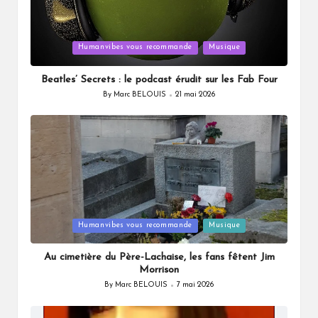
Posted
Humanvibes vous recommande
Musique
in
Beatles’ Secrets : le podcast érudit sur les Fab Four
By
Marc BELOUIS
21 mai 2026
Posted
by
Posted
Humanvibes vous recommande
Musique
in
Au cimetière du Père-Lachaise, les fans fêtent Jim
Morrison
By
Marc BELOUIS
7 mai 2026
Posted
by