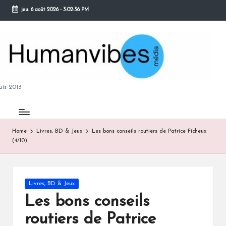
jeu. 6 août 2026
-
3:02:36 PM
Skip
to
content
M
is 2013
Home
Livres, BD & Jeux
Les bons conseils routiers de Patrice Ficheux
(4/10)
B
Posted
Livres, BD & Jeux
in
Les bons conseils
routiers de Patrice