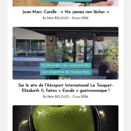
Jean-Marc Carelle : « Ne jamais rien lâcher. »
By
Marc BELOUIS
16 juin 2026
Posted
by
Posted
Humanvibes vous recommande
in
Les rencontres de Humanvibes
Sur le site de l’Aéroport International Le Touquet-
Elizabeth II, faites « Escale » gastronomique !
By
Marc BELOUIS
11 juin 2026
Posted
by