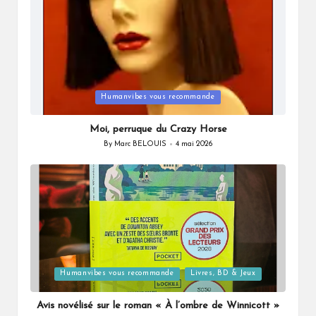
Posted
Humanvibes vous recommande
in
Moi, perruque du Crazy Horse
By
Marc BELOUIS
4 mai 2026
Posted
by
Posted
Humanvibes vous recommande
Livres, BD & Jeux
in
Avis novélisé sur le roman « À l’ombre de Winnicott »