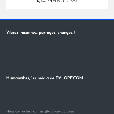
By
Marc BELOUIS
7 avril 2026
Posted
by
Vibrez, résonnez, partagez, changez !
Humanvibes, 1er média de DVLOPP'COM
Nous contacter : contact@humanvibes.com