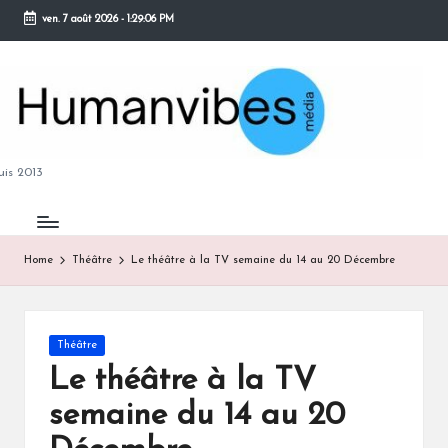
ven. 7 août 2026
-
1:29:07 PM
Skip
to
content
M
is 2013
Home
Théâtre
Le théâtre à la TV semaine du 14 au 20 Décembre
B
Posted
Théâtre
in
Le théâtre à la TV
semaine du 14 au 20