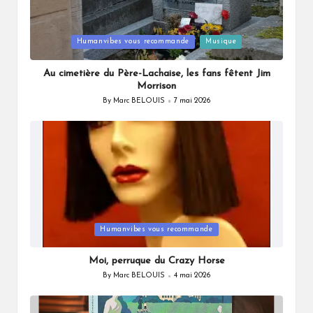
Posted
Humanvibes vous recommande
Musique
in
Au cimetière du Père-Lachaise, les fans fêtent Jim
Morrison
By
Marc BELOUIS
7 mai 2026
Posted
by
Posted
Humanvibes vous recommande
in
Moi, perruque du Crazy Horse
By
Marc BELOUIS
4 mai 2026
Posted
by