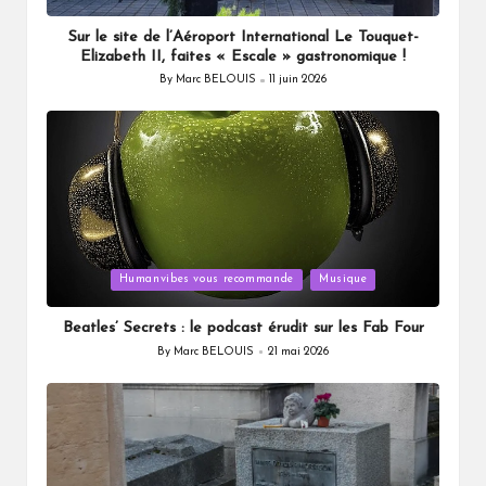
Sur le site de l’Aéroport International Le Touquet-
Elizabeth II, faites « Escale » gastronomique !
By
Marc BELOUIS
11 juin 2026
Posted
by
Posted
Humanvibes vous recommande
Musique
in
Beatles’ Secrets : le podcast érudit sur les Fab Four
By
Marc BELOUIS
21 mai 2026
Posted
by