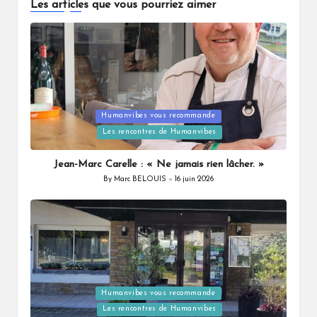
Les articles que vous pourriez aimer
Posted
Humanvibes vous recommande
in
Les rencontres de Humanvibes
Jean-Marc Carelle : « Ne jamais rien lâcher. »
By
Marc BELOUIS
16 juin 2026
Posted
by
Posted
Humanvibes vous recommande
in
Les rencontres de Humanvibes