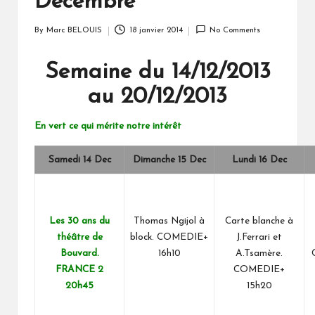
Décembre
By
Marc BELOUIS
18 janvier 2014
No Comments
Posted
by
Semaine du 14/12/2013
au 20/12/2013
En vert ce qui mérite notre intérêt
Samedi 14 Dec
Dimanche 15 Dec
Lundi 16
Dec
Les 30 ans du
Thomas Ngijol à
Carte blanche à
théâtre de
block. COMEDIE+
J.Ferrari et
Bouvard.
16h10
A.Tsamère.
FRANCE 2
COMEDIE+
20h45
15h20