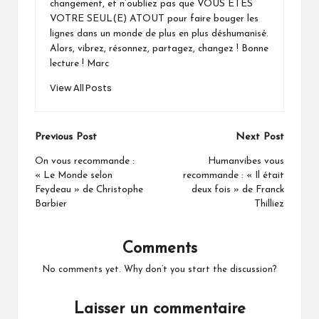
changement, et n’oubliez pas que VOUS ÊTES
VOTRE SEUL(E) ATOUT pour faire bouger les
lignes dans un monde de plus en plus déshumanisé.
Alors, vibrez, résonnez, partagez, changez ! Bonne
lecture ! Marc
View All Posts
Post
Previous Post
Next Post
navigation
On vous recommande :
Humanvibes vous
« Le Monde selon
recommande : « Il était
Feydeau » de Christophe
deux fois » de Franck
Barbier
Thilliez
Comments
No comments yet. Why don’t you start the discussion?
Laisser un commentaire