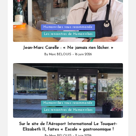
Posted
Humanvibes vous recommande
in
Les rencontres de Humanvibes
Jean-Marc Carelle : « Ne jamais rien lâcher. »
By
Marc BELOUIS
16 juin 2026
Posted
by
Posted
Humanvibes vous recommande
in
Les rencontres de Humanvibes
Sur le site de l’Aéroport International Le Touquet-
Elizabeth II, faites « Escale » gastronomique !
By
Marc BELOUIS
11 juin 2026