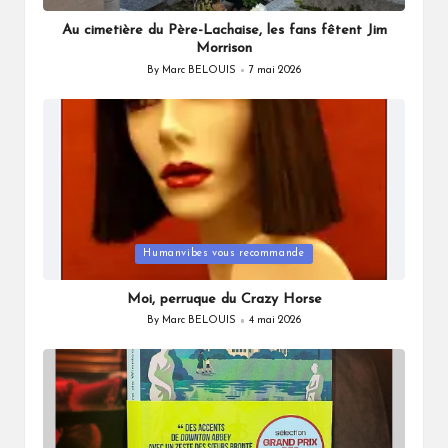
in
Au cimetière du Père-Lachaise, les fans fêtent Jim
Morrison
By
Marc BELOUIS
7 mai 2026
Posted
by
Posted
Humanvibes vous recommande
in
Moi, perruque du Crazy Horse
By
Marc BELOUIS
4 mai 2026
Posted
by