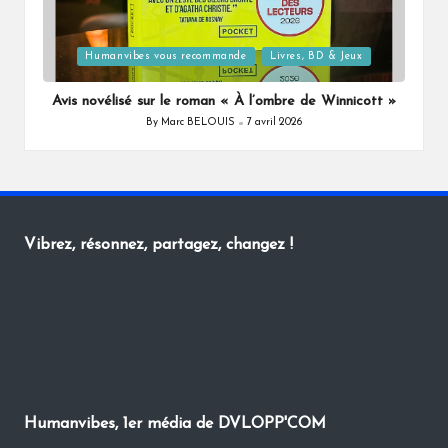
Posted
Humanvibes vous recommande
Livres, BD & Jeux
in
Avis novélisé sur le roman « À l’ombre de Winnicott »
By
Marc BELOUIS
7 avril 2026
Posted
by
Vibrez, résonnez, partagez, changez !
Humanvibes, 1er média de DVLOPP'COM