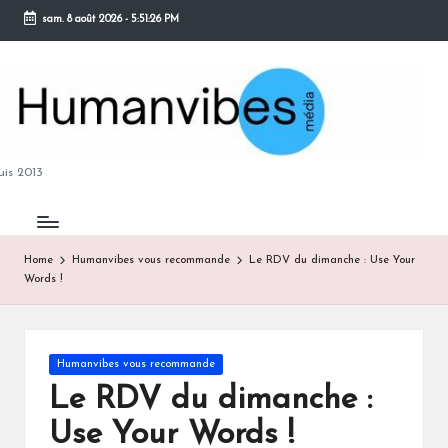
sam. 8 août 2026
-
5:51:27 PM
Skip
to
content
M
is 2013
Home
Humanvibes vous recommande
Le RDV du dimanche : Use Your
Words !
B
Posted
Humanvibes vous recommande
in
Le RDV du dimanche :
Use Your Words !