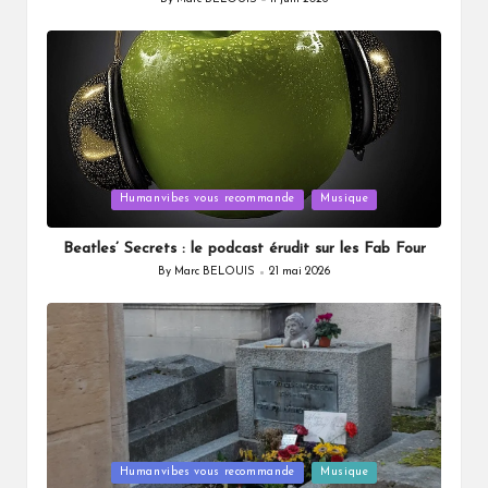
Posted
by
Posted
Humanvibes vous recommande
Musique
in
Beatles’ Secrets : le podcast érudit sur les Fab Four
By
Marc BELOUIS
21 mai 2026
Posted
by
Posted
Humanvibes vous recommande
Musique