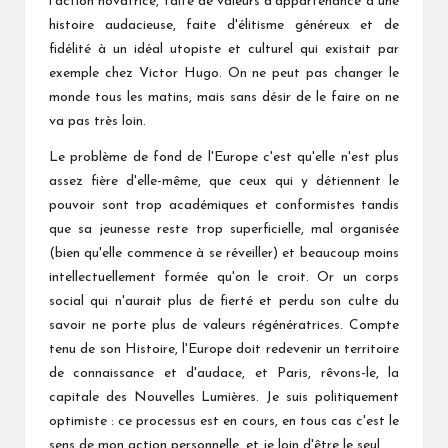
l'action novatrice, faite de valeurs d'appartenance à une
histoire audacieuse, faite d'élitisme généreux et de
fidélité à un idéal utopiste et culturel qui existait par
exemple chez Victor Hugo. On ne peut pas changer le
monde tous les matins, mais sans désir de le faire on ne
va pas très loin.
Le problème de fond de l'Europe c'est qu'elle n'est plus
assez fière d'elle-même, que ceux qui y détiennent le
pouvoir sont trop académiques et conformistes tandis
que sa jeunesse reste trop superficielle, mal organisée
(bien qu'elle commence à se réveiller) et beaucoup moins
intellectuellement formée qu'on le croit. Or un corps
social qui n'aurait plus de fierté et perdu son culte du
savoir ne porte plus de valeurs régénératrices. Compte
tenu de son Histoire, l'Europe doit redevenir un territoire
de connaissance et d'audace, et Paris, rêvons-le, la
capitale des Nouvelles Lumières. Je suis politiquement
optimiste : ce processus est en cours, en tous cas c'est le
sens de mon action personnelle, et je loin d'être le seul.