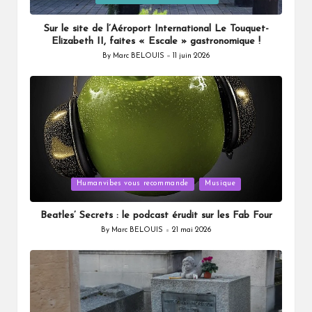
Sur le site de l’Aéroport International Le Touquet-
Elizabeth II, faites « Escale » gastronomique !
By
Marc BELOUIS
11 juin 2026
Posted
by
Posted
Humanvibes vous recommande
Musique
in
Beatles’ Secrets : le podcast érudit sur les Fab Four
By
Marc BELOUIS
21 mai 2026
Posted
by