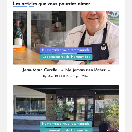
Les articles que vous pourriez aimer
Posted
Humanvibes vous recommande
in
Les rencontres de Humanvibes
Jean-Marc Carelle : « Ne jamais rien lâcher. »
By
Marc BELOUIS
16 juin 2026
Posted
by
Posted
Humanvibes vous recommande
in
Les rencontres de Humanvibes