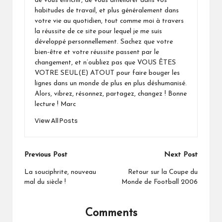
de vous enrichir, de vous améliorer dans vos
habitudes de travail, et plus généralement dans
votre vie au quotidien, tout comme moi à travers
la réussite de ce site pour lequel je me suis
développé personnellement. Sachez que votre
bien-être et votre réussite passent par le
changement, et n’oubliez pas que VOUS ÊTES
VOTRE SEUL(E) ATOUT pour faire bouger les
lignes dans un monde de plus en plus déshumanisé.
Alors, vibrez, résonnez, partagez, changez ! Bonne
lecture ! Marc
View All Posts
Post
Previous Post
Next Post
navigation
La souciphrite, nouveau
Retour sur la Coupe du
mal du siècle !
Monde de Football 2006
Comments