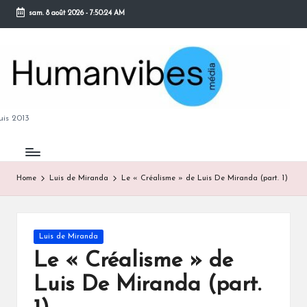
sam. 8 août 2026
-
7:50:25 AM
Skip
to
content
M
is 2013
Home
Luis de Miranda
Le « Créalisme » de Luis De Miranda (part. 1)
B
Posted
Luis de Miranda
in
Le « Créalisme » de
Luis De Miranda (part.