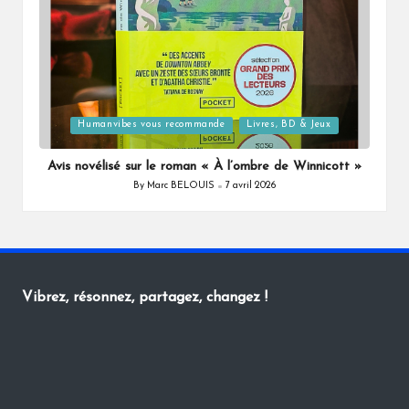
Posted
Humanvibes vous recommande
Livres, BD & Jeux
in
Avis novélisé sur le roman « À l’ombre de Winnicott »
By
Marc BELOUIS
7 avril 2026
Posted
by
Vibrez, résonnez, partagez, changez !