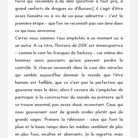
forcé qui ressemble à du déni (positiver à tout prix, à
grand renforts de drogues ou d'illusions), il s'agit d'être
assez honnête vis à vis de soi pour admettre – c'est la
première étape – que l'on ne reconnaît pas son âme dans
ce qui nous environne.
Certes nous sommes tous empêchés à un moment ou à
un autre. A ce titre, l'histoire de DSK est émancipatrice
– comme le sont les frasques de Sarkozy – car même des
hommes aussi puissants qu'eux peuvent perdre le
contrôle. Si chacun reconnaît dans la cour des miracles
qui semble aujourd'hui dominer le monde que l'être
humain est faillible, que ce n'est pas la perfection qui
gouverne mais le désir, alors il cessera de s'empêcher de
participer à la construction du monde au prétexte qu'il
se trouve anormal, pas assez doué, inconstant. Ceux qui
nous gouvernent sont de grands avides plutôt que de
grands sages. Prenons la télévision : ceux qui font la
pluie et le beau temps dans les médias semblent de plus
en plus fous, incultes et aberrants. Je le regrette, mais