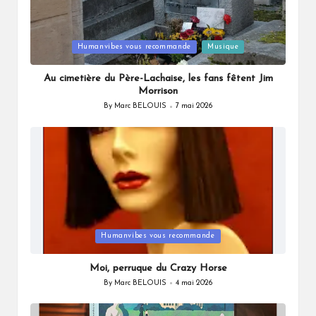
Posted
Humanvibes vous recommande
Musique
in
Au cimetière du Père-Lachaise, les fans fêtent Jim
Morrison
By
Marc BELOUIS
7 mai 2026
Posted
by
Posted
Humanvibes vous recommande
in
Moi, perruque du Crazy Horse
By
Marc BELOUIS
4 mai 2026
Posted
by