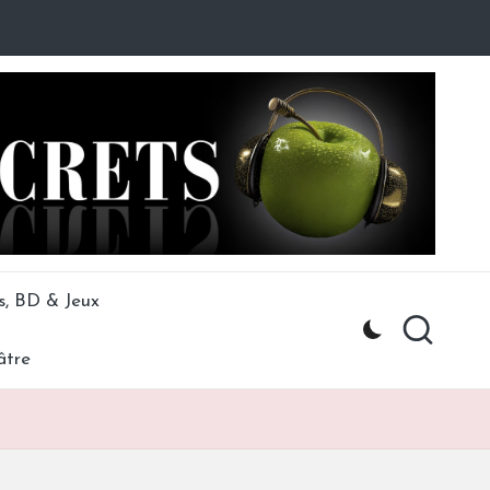
s, BD & Jeux
âtre