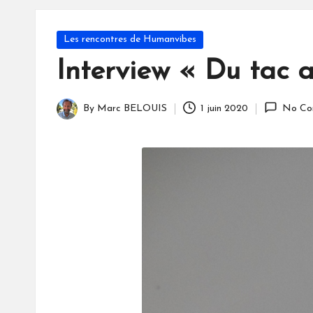
S
Posted
Les rencontres de Humanvibes
in
Interview « Du tac 
By
Marc BELOUIS
1 juin 2020
No Co
Posted
by