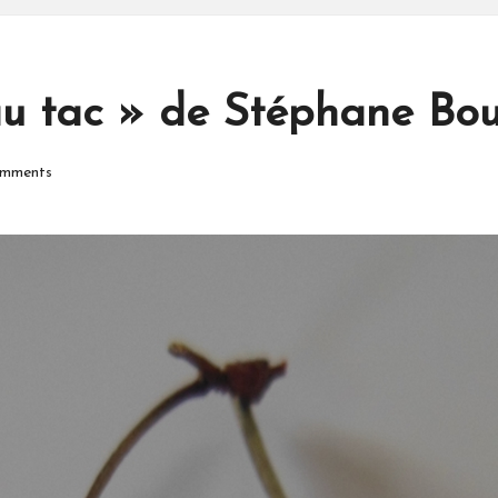
au tac » de Stéphane Bou
mments