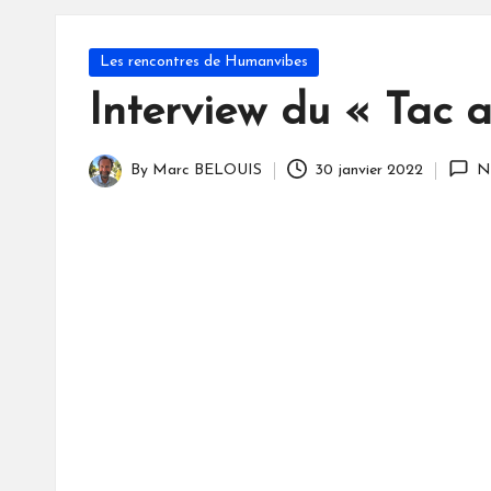
S
Posted
Les rencontres de Humanvibes
in
Interview du « Tac 
By
Marc BELOUIS
30 janvier 2022
N
Posted
by