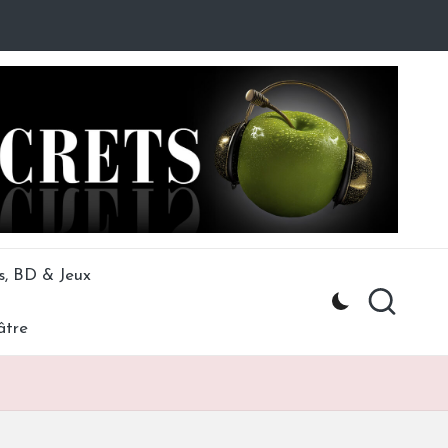
s, BD & Jeux
âtre