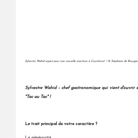
Sylvestre Wahid repart pour une nouvelle aventure à Courchevel ! © Stéphane de Bourgie
Sylvestre Wahid – chef gastronomique qui vient d'ouvrir so
"Tac au Tac" !
Le trait principal de votre caractère ?
La générosité.