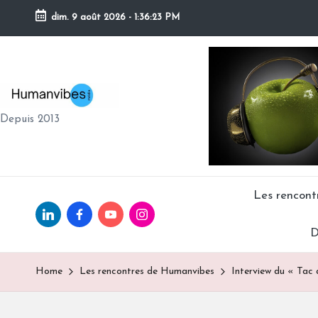
dim. 9 août 2026
-
1:36:24 PM
Skip
to
content
H
Depuis 2013
U
M
A
Les rencon
Linkedin.com
facebook.com
Youtube.com
Instagram.com
N
D
V
Home
Les rencontres de Humanvibes
Interview du « Tac 
IB
E