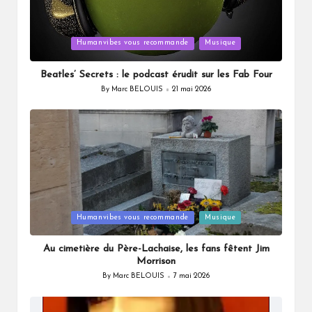
Posted
Humanvibes vous recommande
Musique
in
Beatles’ Secrets : le podcast érudit sur les Fab Four
By
Marc BELOUIS
21 mai 2026
Posted
by
Posted
Humanvibes vous recommande
Musique
in
Au cimetière du Père-Lachaise, les fans fêtent Jim
Morrison
By
Marc BELOUIS
7 mai 2026
Posted
by