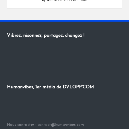
By
Marc BELOUIS
7 avril 2026
Posted
by
Vibrez, résonnez, partagez, changez !
Humanvibes, 1er média de DVLOPP'COM
Nous contacter : contact@humanvibes.com