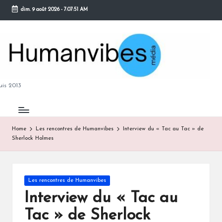
dim. 9 août 2026
-
7:07:52 AM
Skip
to
content
M
is 2013
Home
Les rencontres de Humanvibes
Interview du « Tac au Tac » de
Sherlock Holmes
B
Posted
Les rencontres de Humanvibes
in
Interview du « Tac au
Tac » de Sherlock