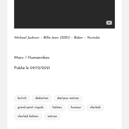
Michael Jackson – Billie Jean (2021) – Bidan – Youtube
Marc / Humanvibes
Publié le 09/12/2021
Tags:
british
deduction
doctyeur watson
grand point virgule
holmes
humour
sherlock
sherlock holmes
watson