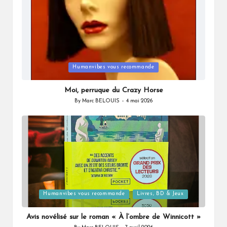
Posted
Humanvibes vous recommande
in
Moi, perruque du Crazy Horse
By
Marc BELOUIS
4 mai 2026
Posted
by
Posted
Humanvibes vous recommande
Livres, BD & Jeux
in
Avis novélisé sur le roman « À l’ombre de Winnicott »