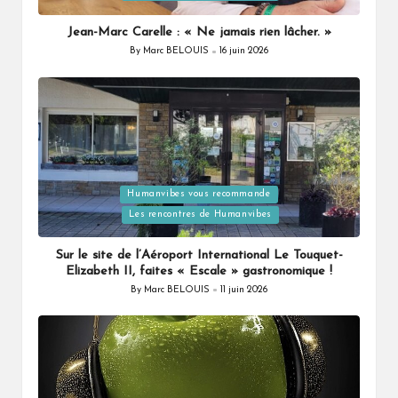
Jean-Marc Carelle : « Ne jamais rien lâcher. »
By
Marc BELOUIS
16 juin 2026
Posted
by
Posted
Humanvibes vous recommande
in
Les rencontres de Humanvibes
Sur le site de l’Aéroport International Le Touquet-
Elizabeth II, faites « Escale » gastronomique !
By
Marc BELOUIS
11 juin 2026
Posted
by