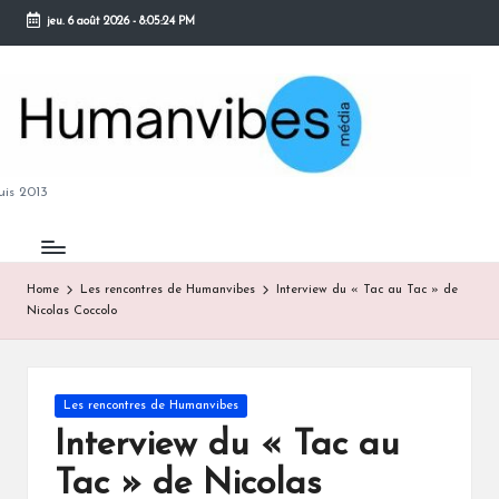
jeu. 6 août 2026
-
8:05:25 PM
Skip
to
content
M
is 2013
Home
Les rencontres de Humanvibes
Interview du « Tac au Tac » de
Nicolas Coccolo
B
Posted
Les rencontres de Humanvibes
in
Interview du « Tac au
Tac » de Nicolas