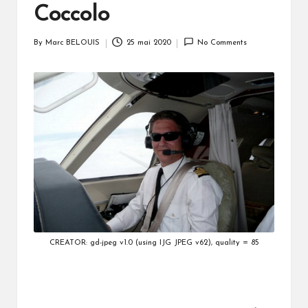
Coccolo
By
Marc BELOUIS
25 mai 2020
No Comments
Posted
by
CREATOR: gd-jpeg v1.0 (using IJG JPEG v62), quality = 85