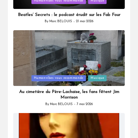
Posted
Humanvibes vous recommande
Musique
in
Beatles’ Secrets : le podcast érudit sur les Fab Four
By
Marc BELOUIS
21 mai 2026
Posted
by
Posted
Humanvibes vous recommande
Musique
in
Au cimetière du Père-Lachaise, les fans fêtent Jim
Morrison
By
Marc BELOUIS
7 mai 2026
Posted
by