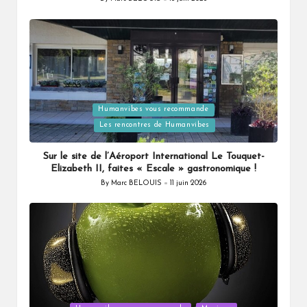
Posted
by
Posted
Humanvibes vous recommande
in
Les rencontres de Humanvibes
Sur le site de l’Aéroport International Le Touquet-
Elizabeth II, faites « Escale » gastronomique !
By
Marc BELOUIS
11 juin 2026
Posted
by