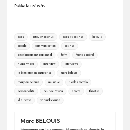
Publié le 12/09/19
Tags:
azou
azou et cosinus
azou vs cosinus
belouis
coccolo
communication
cosinus
developpement personnel
fofly
francis cabrel
humanvibes
interview
interviews
le bien etre en entreprise
marc belouis
marylou belouis
musique
nicolas coccolo
personnalite
peur de l'avion
sports
theatre
xl airways
yannick claude
Marc BELOUIS
Bienvenue sur le nouveau Humanvibes depuis le