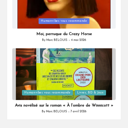
Posted
Humanvibes vous recommande
in
Moi, perruque du Crazy Horse
By
Marc BELOUIS
4 mai 2026
Posted
by
Posted
Humanvibes vous recommande
Livres, BD & Jeux
in
Avis novélisé sur le roman « À l’ombre de Winnicott »
By
Marc BELOUIS
7 avril 2026
Posted
by