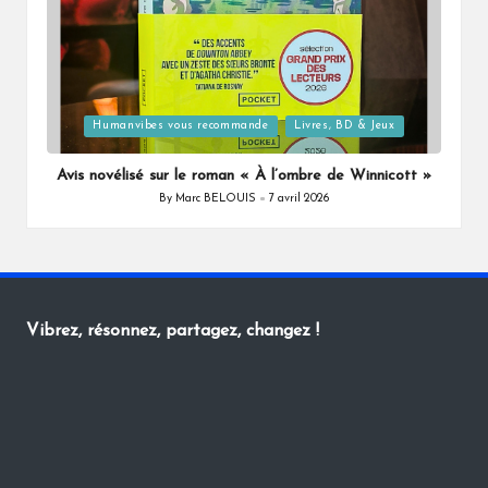
Posted
Humanvibes vous recommande
Livres, BD & Jeux
in
Avis novélisé sur le roman « À l’ombre de Winnicott »
By
Marc BELOUIS
7 avril 2026
Posted
by
Vibrez, résonnez, partagez, changez !