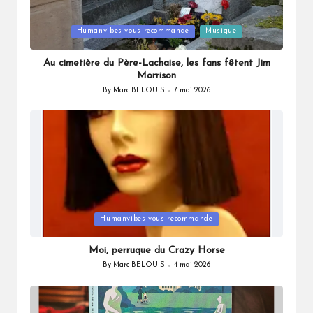
Posted
Humanvibes vous recommande
Musique
in
Au cimetière du Père-Lachaise, les fans fêtent Jim
Morrison
By
Marc BELOUIS
7 mai 2026
Posted
by
Posted
Humanvibes vous recommande
in
Moi, perruque du Crazy Horse
By
Marc BELOUIS
4 mai 2026
Posted
by