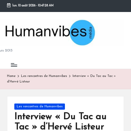
lun. 10 août 2026
-
10:47:29 AM
Skip
to
content
M
is 2013
Home
Les rencontres de Humanvibes
Interview « Du Tac au Tac »
d’Hervé Listeur
B
Posted
Les rencontres de Humanvibes
in
Interview « Du Tac au
Tac » d’Hervé Listeur