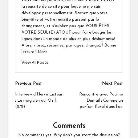
votre vie au quotidien, tout comme moi à travers
la réussite de ce site pour lequel je me suis
développé personnellement. Sachez que votre
bien-être et votre réussite passent par le
changement, et n’oubliez pas que VOUS ÊTES
VOTRE SEUL(E) ATOUT pour faire bouger les
lignes dans un monde de plus en plus déshumanisé.
Alors, vibrez, résonnez, partagez, changez ! Bonne
lecture ! Marc
View All Posts
Post
Previous Post
Next Post
navigation
Interview d’Hervé Listeur
Rencontre avec Pauline
: Le magicien qui Oz !
Dumail : Comme un
(2/2)
parfum floral dans l’air
Comments
No comments yet. Why don’t you start the discussion?