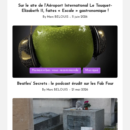
Sur le site de l’Aéroport International Le Touquet-
Elizabeth II, faites « Escale » gastronomique !
By
Marc BELOUIS
11 juin 2026
Posted
by
Posted
Humanvibes vous recommande
Musique
in
Beatles’ Secrets : le podcast érudit sur les Fab Four
By
Marc BELOUIS
21 mai 2026
Posted
by