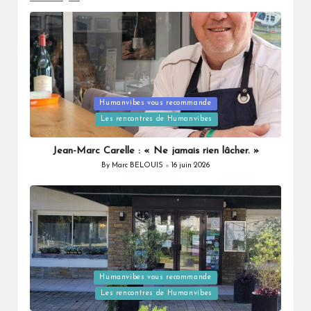
Posted
Humanvibes vous recommande
in
Les rencontres de Humanvibes
Jean-Marc Carelle : « Ne jamais rien lâcher. »
By
Marc BELOUIS
16 juin 2026
Posted
by
Posted
Humanvibes vous recommande
in
Les rencontres de Humanvibes