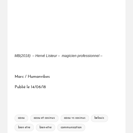
MB(2018) – Hervé Listeur
– magicien professionnel –
Marc / Humanvibes
Publié le 14/06/18
Tags:
azou
azou et cosinus
azou vs cosinus
belouis
bien etre
bien-etre
communication