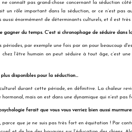
on ne connaît pas grand-chose concernant la séduction côté
it un rôle important dans la séduction, or ce n’est pas au
aussi énormément de déterminants culturels, et il est très di
t de gagner du temps. C’est si chronophage de séduire dans l
nes périodes, par exemple une fois par an pour beaucoup d'es
t chez l’être humain on peut séduire à tout âge, c’est une
plus disponibles pour la séduction…
 culturel durant cette période, en définitive. La chaleur re
ue hormonal, mais on est dans une dynamique qui n’est pas 
sychologie ferait que vous vous verriez bien aussi murmurer 
, parce que je ne suis pas très fort en équitation ! Par cont
cueil et de lire des bouquins sur l’éducation des chiens. 