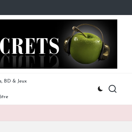
s, BD & Jeux
âtre