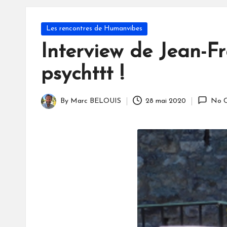
S
Posted
Les rencontres de Humanvibes
in
Interview de Jean-F
psychttt !
By
Marc BELOUIS
28 mai 2020
No 
Posted
by