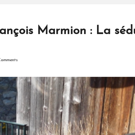
rançois Marmion : La sédu
Comments