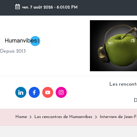
ven. 7 août 2026
-
6:01:04 PM
Skip
to
content
H
Depuis 2013
U
M
A
Les rencon
Linkedin.com
facebook.com
Youtube.com
Instagram.com
N
D
V
Home
Les rencontres de Humanvibes
Interview de Jean-F
IB
E