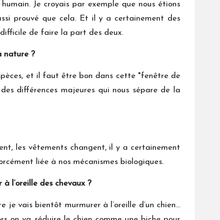
 humain. Je croyais par exemple que nous étions
ssi prouvé que cela. Et il y a certainement des
fficile de faire la part des deux.
a nature ?
pèces, et il faut être bon dans cette "fenêtre de
 des différences majeures qui nous sépare de la
vient, les vêtements changent, il y a certainement
forcément liée à nos mécanismes biologiques.
à l’oreille des chevaux ?
re je vais bientôt murmurer à l’oreille d’un chien…
Alors on va séduire le chien comme une biche pour