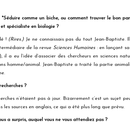
ai "Séduire comme un biche, ou comment trouver le bon par
 et spé
cialiste en biologie ?
dé !
(Rires.)
Je ne connaissais pas du tout Jean-Baptiste. Il
ntermédiaire de la revue
Sciences Humaines
: en lançant sa 
, il a eu l’idée d’associer des chercheurs en sciences natu
ons homme/animal. Jean-Baptiste a traité la partie animale
ne.
recherches ?
erches n’étaient pas à jour. Bizarrement c’est un sujet peu
ns les sources en anglais, ce qui a été plus long que prévu.
ous a surpris, auquel vous ne vous attendiez pas ?