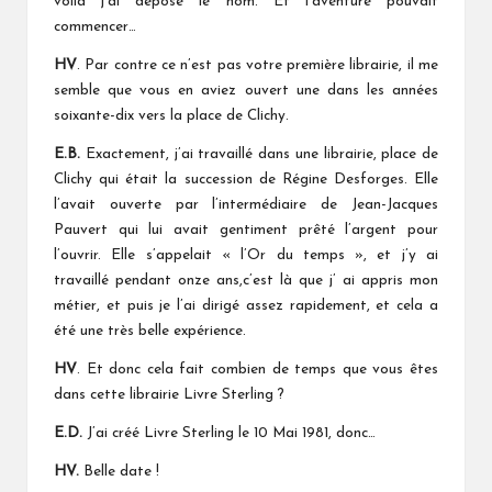
voilà j’ai déposé le nom. Et l’aventure pouvait
commencer…
HV
. Par contre ce n’est pas votre première librairie, il me
semble que vous en aviez ouvert une dans les années
soixante-dix vers la place de Clichy.
E.B.
Exactement, j’ai travaillé dans une librairie, place de
Clichy qui était la succession de Régine Desforges. Elle
l’avait ouverte par l’intermédiaire de Jean-Jacques
Pauvert qui lui avait gentiment prêté l’argent pour
l’ouvrir. Elle s’appelait « l’Or du temps », et j’y ai
travaillé pendant onze ans,c’est là que j’ ai appris mon
métier, et puis je l’ai dirigé assez rapidement, et cela a
été une très belle expérience.
HV
. Et donc cela fait combien de temps que vous êtes
dans cette librairie Livre Sterling ?
E.D.
J’ai créé Livre Sterling le 10 Mai 1981, donc…
HV.
Belle date !