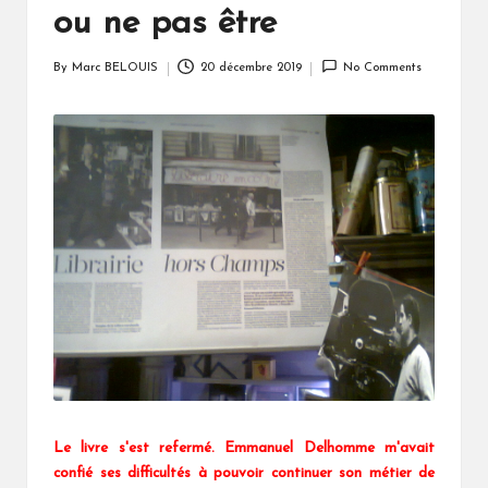
ou ne pas être
By
Marc BELOUIS
20 décembre 2019
No Comments
Posted
by
Le livre s'est refermé. Emmanuel Delhomme m'avait
confié ses difficultés à pouvoir continuer son métier de