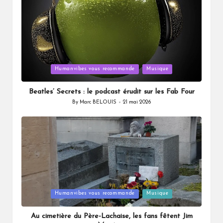
Posted
Humanvibes vous recommande
Musique
in
Beatles’ Secrets : le podcast érudit sur les Fab Four
By
Marc BELOUIS
21 mai 2026
Posted
by
Posted
Humanvibes vous recommande
Musique
in
Au cimetière du Père-Lachaise, les fans fêtent Jim