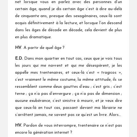
net lorsque vous en parlez avec des personnes d’un
certain âge, quand je dis certain âge c’est à dire au-delà
de cinquante ans, presque des sexagénaires, ceux-là sont
acquis définitivement à la lecture, et lorsque l’on descend
dans les âges de décade en décade, cela devient de plus
en plus dramatique.
HV
. A partir de quel âge ?
E.D.
Dans mon quartier en tout cas, ceux que je vois tous
les jours qui me navrent et qui me désespèrent, je les
appelle mes trentenaires, et ceux-là c’est « tragicos »,
c’est vraiment le même costume, la même attitude, ils se
ressemblent comme deux gouttes d’eau ; c’est gris ; c’est
terne ; ça n’a pas d’envergure ; ça n’a pas de dimension ;
aucune exubérance, c’est sinistre à mourir, et je veux dire
que ceux-là en tout cas, passant devant ma librairie ne
s’arrêtent jamais, ne savent pas ce qu’est un livre. Alors…
HV.
Pardon de vous interrompre, trentenaire ce n’est pas
encore la génération internet ?