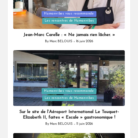
Posted
Humanvibes vous recommande
in
Les rencontres de Humanvibes
Jean-Marc Carelle : « Ne jamais rien lâcher. »
By
Marc BELOUIS
16 juin 2026
Posted
by
Posted
Humanvibes vous recommande
in
Les rencontres de Humanvibes
Sur le site de l’Aéroport International Le Touquet-
Elizabeth II, faites « Escale » gastronomique !
By
Marc BELOUIS
11 juin 2026
Posted
by