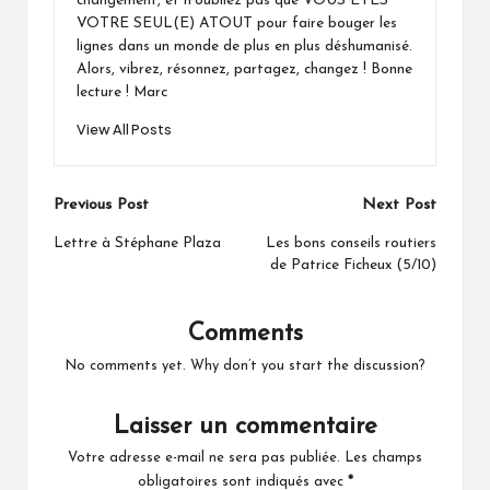
changement, et n’oubliez pas que VOUS ÊTES
VOTRE SEUL(E) ATOUT pour faire bouger les
lignes dans un monde de plus en plus déshumanisé.
Alors, vibrez, résonnez, partagez, changez ! Bonne
lecture ! Marc
View All Posts
Post
Previous Post
Next Post
navigation
Lettre à Stéphane Plaza
Les bons conseils routiers
de Patrice Ficheux (5/10)
Comments
No comments yet. Why don’t you start the discussion?
Laisser un commentaire
Votre adresse e-mail ne sera pas publiée.
Les champs
obligatoires sont indiqués avec
*