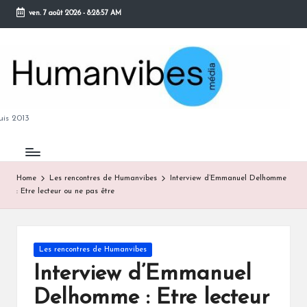
ven. 7 août 2026
-
8:28:58 AM
Skip
to
content
M
is 2013
Home
Les rencontres de Humanvibes
Interview d’Emmanuel Delhomme
: Etre lecteur ou ne pas être
B
Posted
Les rencontres de Humanvibes
in
Interview d’Emmanuel
Delhomme : Etre lecteur