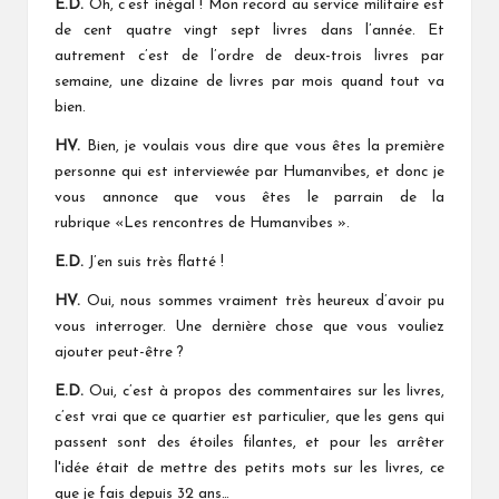
E.D.
Oh, c’est inégal ! Mon record au service militaire est
de cent quatre vingt sept livres dans l’année. Et
autrement c’est de l’ordre de deux-trois livres par
semaine, une dizaine de livres par mois quand tout va
bien.
HV.
Bien, je voulais vous dire que vous êtes la première
personne qui est interviewée par Humanvibes, et donc je
vous annonce que vous êtes le parrain de la
rubrique «Les rencontres de Humanvibes ».
E.D.
J’en suis très flatté !
HV.
Oui, nous sommes vraiment très heureux d’avoir pu
vous interroger. Une dernière chose que vous vouliez
ajouter peut-être ?
E.D.
Oui, c’est à propos des commentaires sur les livres,
c’est vrai que ce quartier est particulier, que les gens qui
passent sont des étoiles filantes, et pour les arrêter
l'idée était de mettre des petits mots sur les livres, ce
que je fais depuis 32 ans…