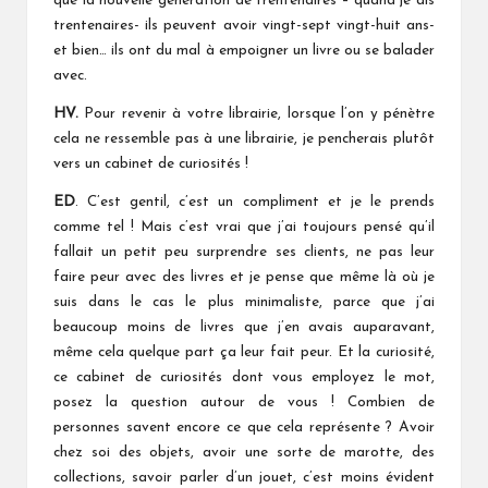
que la nouvelle génération de trentenaires – quand je dis
trentenaires- ils peuvent avoir vingt-sept vingt-huit ans-
et bien… ils ont du mal à empoigner un livre ou se balader
avec.
HV.
Pour revenir à votre librairie, lorsque l’on y pénètre
cela ne ressemble pas à une librairie, je pencherais plutôt
vers un cabinet de curiosités !
ED
. C’est gentil, c’est un compliment et je le prends
comme tel ! Mais c’est vrai que j’ai toujours pensé qu’il
fallait un petit peu surprendre ses clients, ne pas leur
faire peur avec des livres et je pense que même là où je
suis dans le cas le plus minimaliste, parce que j’ai
beaucoup moins de livres que j’en avais auparavant,
même cela quelque part ça leur fait peur. Et la curiosité,
ce cabinet de curiosités dont vous employez le mot,
posez la question autour de vous ! Combien de
personnes savent encore ce que cela représente ? Avoir
chez soi des objets, avoir une sorte de marotte, des
collections, savoir parler d’un jouet, c’est moins évident