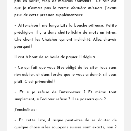
pas en parler, trop de mauvais souvenirs… Le fait est
que je n’aimais pas le terme
dernière mission
. J'avais
peur de cette pression supplémentaire.
– Attenchion ! me lança Litz la bouche pâteuse. Petite
préchigion. Il y a dans chette lichte de mots un intrus.
Che chont les Chuiches qui ont inchichté. Allez chavoir
pourquoi !
Il vint à bout de sa boule de papier. Il dégluti.
– Ce qui fait que vous êtes obligé de les citer tous sans
rien oublier, et dans l’ordre que je vous ai donné, s’il vous
plaît. C’est primordial !
– Et si je refuse de l’interviewer ? Et même tout
simplement, si l’éditeur refuse ? Il se passera quoi ?
J’enchaînais :
– Et cette liste, il risque peut-être de se douter de
quelque chose si les soupçons suisses sont exacts, non ?