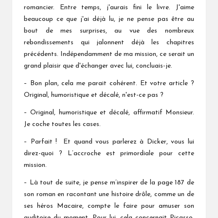
romancier. Entre temps, j'aurais fini le livre. J'aime
beaucoup ce que j'ai déjà lu, je ne pense pas être au
bout de mes surprises, au vue des nombreux
rebondissements qui jalonnent déjà les chapitres
précédents. Indépendamment de ma mission, ce serait un
grand plaisir que d'échanger avec lui, concluais-je.
– Bon plan, cela me parait cohérent. Et votre article ?
Original, humoristique et décalé, n'est-ce pas ?
– Original, humoristique et décalé, affirmatif Monsieur.
Je coche toutes les cases.
– Parfait ! Et quand vous parlerez à Dicker, vous lui
direz-quoi ? L’accroche est primordiale pour cette
mission.
– Là tout de suite, je pense m’inspirer de la page 187 de
son roman en racontant une histoire drôle, comme un de
ses héros Macaire, compte le faire pour amuser son
auditoire du moment. Pour lui, cela concernait Picasso.