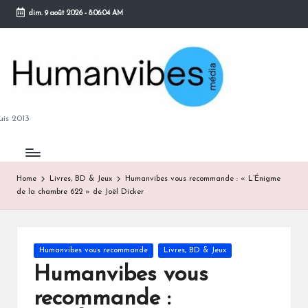
dim. 9 août 2026
-
8:06:05 AM
Skip
to
content
M
is 2013
Home
Livres, BD & Jeux
Humanvibes vous recommande : « L’Énigme
de la chambre 622 » de Joël Dicker
B
Posted
Humanvibes vous recommande
Livres, BD & Jeux
in
Humanvibes vous
recommande :