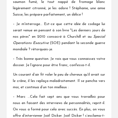
saumon fumé, le tout nappé de fromage blanc
légèrement citronné, je les adore ! Stéphanie, une amie
Suisse, les prépare parfaitement, un délice !
– Je m'interroge… Est-ce que cette idée de codage lui
serait venue en pensant à son livre "Les derniers jours de
nos pères" en 2010 consacré à Churchill et au
Special
Operations Executive
(SOE) pendant la seconde guerre
mondiale ? rétorquais-je.
– Très bonne question. Je vois que vous connaissez votre
dossier. Je l’ignore pour être franc, confessa-t-il.
Un courant d’air fit voler le peu de cheveux qu'il avait sur
le crâne, il les replaça maladroitement. Il se pencha vers
moi, et continua d’un ton mielleux :
– Marc …Cela fait sept ans que vous travaillez pour
nous en faisant des interviews de personnalités, reprit-il.
On vous a formé pour cela avec succès. En plus, on vous
offre d’interviewer Joël Dicker. Joël Dicker ! s’exclama-t-