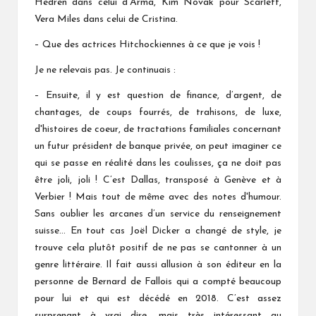
Hedren dans celui d’Arma, Kim Novak pour Scarlett,
Vera Miles dans celui de Cristina.
– Que des actrices Hitchockiennes à ce que je vois !
Je ne relevais pas. Je continuais :
– Ensuite, il y est question de finance, d’argent, de
chantages, de coups fourrés, de trahisons, de luxe,
d'histoires de coeur, de tractations familiales concernant
un futur président de banque privée, on peut imaginer ce
qui se passe en réalité dans les coulisses, ça ne doit pas
être joli, joli ! C’est Dallas, transposé à Genève et à
Verbier ! Mais tout de même avec des notes d'humour.
Sans oublier les arcanes d’un service du renseignement
suisse… En tout cas Joël Dicker a changé de style, je
trouve cela plutôt positif de ne pas se cantonner à un
genre littéraire. Il fait aussi allusion à son éditeur en la
personne de Bernard de Fallois qui a compté beaucoup
pour lui et qui est décédé en 2018. C’est assez
surprenant à vrai dire, mais très intéressant au