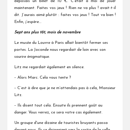
déposais un billet de 10 €. C’était à moi de jouer
maintenant. Faites vos jeux ! Rien ne va plus ! avait-t-il
dit. J’aurais aimé plutôt : faites vos jeux ! Tout va bien !
Enfin, j’espère…
Sept ans plus tôt, mois de novembre
Le musée du Louvre à Paris allait bientôt fermer ses
portes. La Joconde nous regardait de loin avec son
sourire énigmatique.
Litz me regardait également en silence.
– Alors Marc. Cela vous tente ?
– C’est à dire que je ne m’attendais pas à cela, Monsieur
Litz.
– Ils disent tout cela. Ensuite ils prennent goût au
danger. Vous verrez, ce sera votre cas également.
Un groupe d'une dizaine de touristes bruyants passa
devant nous. Ils se dirigeaient vers la sortie de la salle.