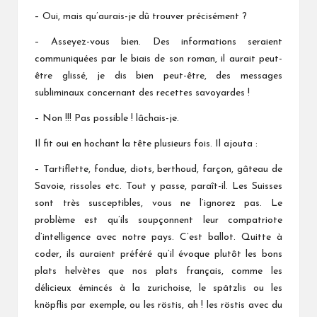
– Oui, mais qu’aurais-je dû trouver précisément ?
– Asseyez-vous bien. Des informations seraient
communiquées par le biais de son roman, il aurait peut-
être glissé, je dis bien peut-être, des messages
subliminaux concernant des recettes savoyardes !
– Non !!! Pas possible ! lâchais-je.
Il fit oui en hochant la tête plusieurs fois. Il ajouta :
– Tartiflette, fondue, diots, berthoud, farçon, gâteau de
Savoie, rissoles etc. Tout y passe, paraît-il. Les Suisses
sont très susceptibles, vous ne l’ignorez pas. Le
problème est qu’ils soupçonnent leur compatriote
d’intelligence avec notre pays. C’est ballot. Quitte à
coder, ils auraient préféré qu’il évoque plutôt les bons
plats helvètes que nos plats français, comme les
délicieux émincés à la zurichoise, le spätzlis ou les
knöpflis par exemple, ou les röstis, ah ! les röstis avec du