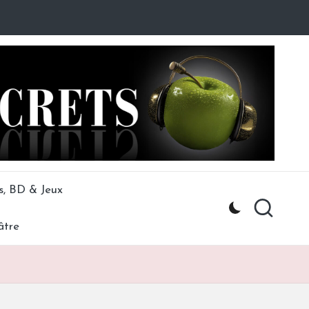
s, BD & Jeux
âtre