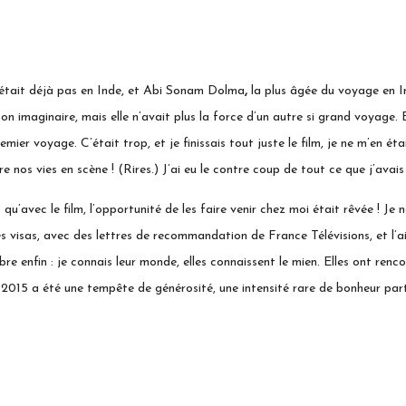
’était déjà pas en Inde, et Abi Sonam Dolma
,
la plus âgée du voyage en In
on imaginaire, mais elle n’avait plus la force d’un autre si grand voyage. 
mier voyage. C’était trop, et je finissais tout juste le film, je ne m’en 
tre nos vies en scène ! (Rires.) J’ai eu le contre coup de tout ce que j’ava
qu’avec le film, l’opportunité de les faire venir chez moi était rêvée ! Je
s visas, avec des lettres de recommandation de France Télévisions, et l’a
ibre enfin : je connais leur monde, elles connaissent le mien. Elles ont r
n 2015 a été une tempête de générosité, une intensité rare de bonheur par