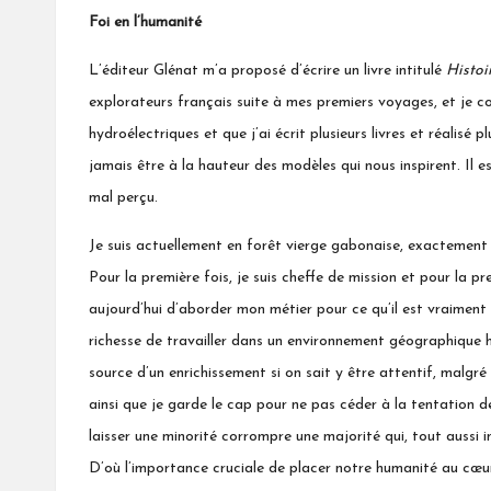
Foi en l’humanité
L’éditeur Glénat m’a proposé d’écrire un livre intitulé
Histoi
explorateurs français suite à mes premiers voyages, et je c
hydroélectriques et que j’ai écrit plusieurs livres et réalisé
jamais être à la hauteur des modèles qui nous inspirent. Il 
mal perçu.
Je suis actuellement en forêt vierge gabonaise, exactement là
Pour la première fois, je suis cheffe de mission et pour la p
aujourd’hui d’aborder mon métier pour ce qu’il est vraiment 
richesse de travailler dans un environnement géographique ho
source d’un enrichissement si on sait y être attentif, malgr
ainsi que je garde le cap pour ne pas céder à la tentation
laisser une minorité corrompre une majorité qui, tout aussi i
D’où l’importance cruciale de placer notre humanité au cœur 