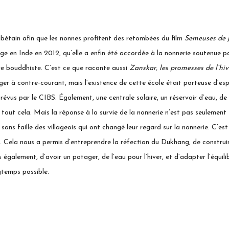
tibétain afin que les nonnes profitent des retombées du film
Semeuses de j
e en Inde en 2012, qu’elle a enfin été accordée à la nonnerie soutenue pa
ure bouddhiste. C’est ce que raconte aussi
Zanskar, les promesses de l’hiv
r à contre-courant, mais l’existence de cette école était porteuse d’espoir
évus par le CIBS. Également, une centrale solaire, un réservoir d’eau, de n
tout cela. Mais la réponse à la survie de la nonnerie n’est pas seulement fi
sans faille des villageois qui ont changé leur regard sur la nonnerie. C’est 
ée… Cela nous a permis
d’entreprendre la réfection du Dukhang
, de construi
s également, d’avoir un potager, de l’eau pour l’hiver, et d’adapter l’équi
gtemps possible.