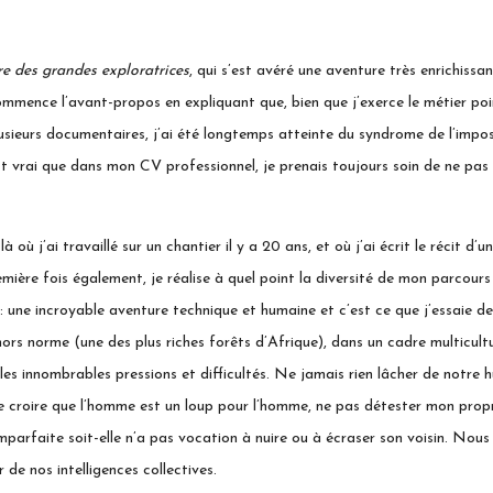
re des grandes exploratrices
, qui s’est avéré une aventure très enrichissan
ommence l’avant-propos en expliquant que, bien que j’exerce le métier poi
 plusieurs documentaires, j’ai été longtemps atteinte du syndrome de l’impos
est vrai que dans mon CV professionnel, je prenais toujours soin de ne pa
 où j’ai travaillé sur un chantier il y a 20 ans, et où j’ai écrit le récit 
remière fois également, je réalise à quel point la diversité de mon parcou
: une incroyable aventure technique et humaine et c’est ce que j’essaie de
rs norme (une des plus riches forêts d’Afrique), dans un cadre multiculture
é les innombrables pressions et difficultés. Ne jamais rien lâcher de notr
 de croire que l’homme est un loup pour l’homme, ne pas détester mon pro
mparfaite soit-elle n’a pas vocation à nuire ou à écraser son voisin. Nous
de nos intelligences collectives.