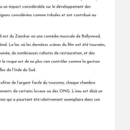
 eu un impact considérable sur le développement des
égions considérées comme tribales et ont contribué au
ord-est du Zanskar où une comédie musicale de Bollywood,
nal. Le lac où les
dernières scènes
du film ont été tournées,
bitumée, de nombreuses cahutes de restauration, et des
t le risque est de ne plus rien contrôler comme la gestion
les de l’Inde du Sud.
rofiter de l’argent facile du tourisme, chaque chambre
ssements de certains locaux ou des ONG. L’eau est déjà un
égion qui a pourtant été relativement exemplaire dans son