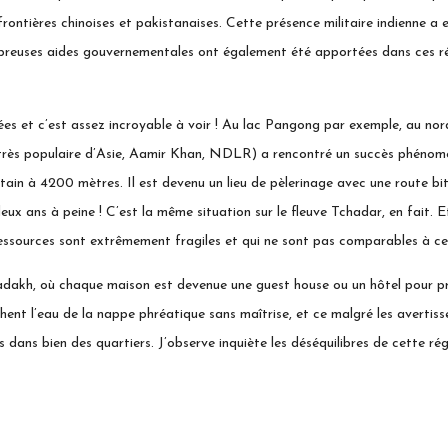
rontières chinoises et pakistanaises. Cette présence militaire indienne a
ombreuses aides gouvernementales ont également été apportées dans ces r
nées et c’est assez incroyable à voir ! Au lac Pangong par exemple, au n
très populaire d’Asie, Aamir Khan, NDLR) a rencontré un succès phénomé
bétain à 4200 mètres. Il est devenu un lieu de pèlerinage avec une route 
deux ans à peine ! C’est la même situation sur le fleuve Tchadar, en fait. E
ressources sont extrêmement fragiles et qui ne sont pas comparables à cel
u Ladakh, où chaque maison est devenue une guest house ou un hôtel pour p
hent l’eau de la nappe phréatique sans maîtrise, et ce malgré les averti
 dans bien des quartiers. J’observe inquiète les déséquilibres de cette r