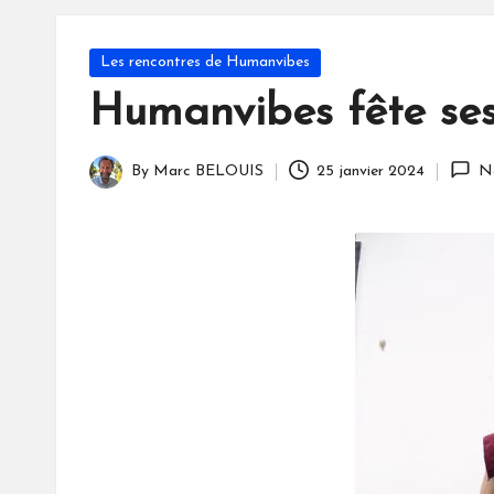
S
Posted
Les rencontres de Humanvibes
in
Humanvibes fête ses 
By
Marc BELOUIS
25 janvier 2024
N
Posted
by