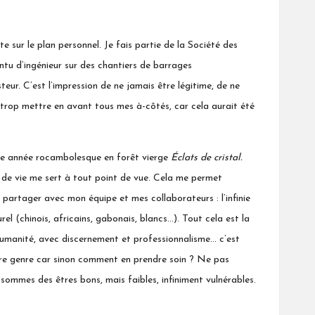
te sur le plan personnel. Je fais partie de la Société des
ntu d’ingénieur sur des chantiers de barrages
teur. C’est l’impression de ne jamais être légitime, de ne
s trop mettre en avant tous mes à-côtés, car cela aurait été
d’une année rocambolesque en forêt vierge
Éclats de cristal.
rs de vie me sert à tout point de vue. Cela me permet
 partager avec mon équipe et mes collaborateurs : l’infinie
l (chinois, africains, gabonais, blancs…). Tout cela est la
e humanité, avec discernement et professionnalisme… c’est
pre genre car sinon comment en prendre soin ? Ne pas
 sommes des êtres bons, mais faibles, infiniment vulnérables.