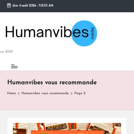
dim. 9 août 2026
-
7:01:55 AM
Skip
to
content
M
is 2013
Humanvibes vous recommande
B
Home
Humanvibes vous recommande
Page 2