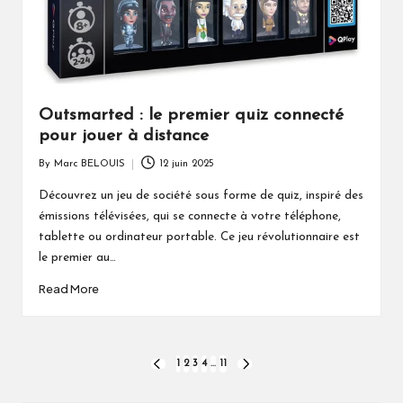
Outsmarted : le premier quiz connecté
pour jouer à distance
By
Marc BELOUIS
12 juin 2025
Posted
by
Découvrez un jeu de société sous forme de quiz, inspiré des
émissions télévisées, qui se connecte à votre téléphone,
tablette ou ordinateur portable. Ce jeu révolutionnaire est
le premier au…
Read More
Pagination
1
2
3
4
…
11
PREVIOUS
NEXT
PAGE
PAGE
des