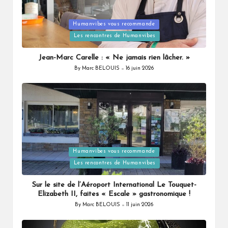
Humanvibes vous recommande
Posted
Les rencontres de Humanvibes
in
Jean-Marc Carelle : « Ne jamais rien lâcher. »
By
Marc BELOUIS
16 juin 2026
Posted
by
Humanvibes vous recommande
Posted
Les rencontres de Humanvibes
in
Sur le site de l’Aéroport International Le Touquet-
Elizabeth II, faites « Escale » gastronomique !
By
Marc BELOUIS
11 juin 2026
Posted
by