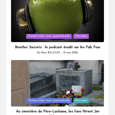
Posted
Humanvibes vous recommande
Musique
in
Beatles’ Secrets : le podcast érudit sur les Fab Four
By
Marc BELOUIS
21 mai 2026
Posted
by
Posted
Humanvibes vous recommande
Musique
in
Au cimetière du Père-Lachaise, les fans fêtent Jim