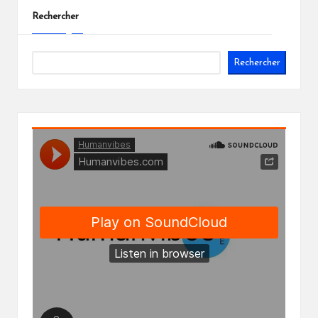
publications
Rechercher
Rechercher