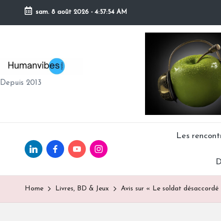
sam. 8 août 2026
-
4:57:55 AM
Skip
to
content
H
Depuis 2013
U
M
A
Les rencon
Linkedin.com
facebook.com
Youtube.com
Instagram.com
N
D
V
Home
Livres, BD & Jeux
Avis sur « Le soldat désaccordé
IB
E