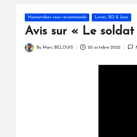
S
Posted
Humanvibes vous recommande
Livres, BD & Jeux
in
Avis sur « Le solda
By
Marc BELOUIS
20 octobre 2022
Posted
by