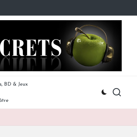
s, BD & Jeux
âtre