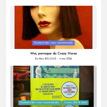
Posted
by
Posted
Humanvibes vous recommande
in
Moi, perruque du Crazy Horse
By
Marc BELOUIS
4 mai 2026
Posted
by
Posted
Humanvibes vous recommande
Livres, BD & Jeux