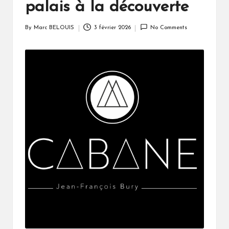
palais à la découverte
By
Marc BELOUIS
3 février 2026
No Comments
Posted
by