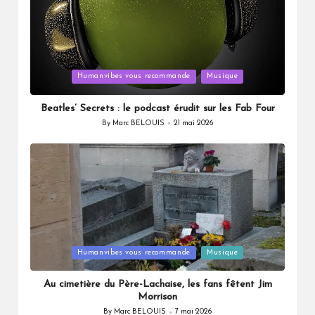
Posted
Humanvibes vous recommande
Musique
in
Beatles’ Secrets : le podcast érudit sur les Fab Four
By
Marc BELOUIS
21 mai 2026
Posted
by
Posted
Humanvibes vous recommande
Musique
in
Au cimetière du Père-Lachaise, les fans fêtent Jim
Morrison
By
Marc BELOUIS
7 mai 2026