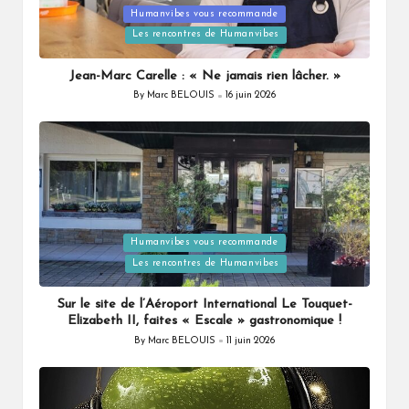
Posted
Humanvibes vous recommande
in
Les rencontres de Humanvibes
Jean-Marc Carelle : « Ne jamais rien lâcher. »
By
Marc BELOUIS
16 juin 2026
Posted
by
Posted
Humanvibes vous recommande
in
Les rencontres de Humanvibes
Sur le site de l’Aéroport International Le Touquet-
Elizabeth II, faites « Escale » gastronomique !
By
Marc BELOUIS
11 juin 2026
Posted
by