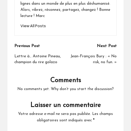
lignes dans un monde de plus en plus déshumanisé.
Alors, vibrez, résonnez, partagez, changez ! Bonne
lecture ! Marc
View All Posts
Post
Previous Post
Next Post
navigation
Lettre à… Antoine Pineau,
Jean-François Bury : « No
champion du rire golazo
risk, no fun. »
Comments
No comments yet. Why don’t you start the discussion?
Laisser un commentaire
Votre adresse e-mail ne sera pas publiée.
Les champs
obligatoires sont indiqués avec
*