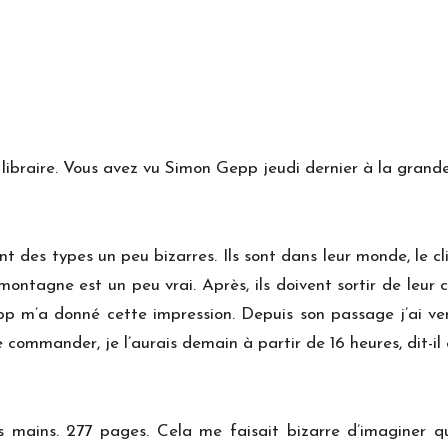
e libraire. Vous avez vu Simon Gepp jeudi dernier à la grande
 des types un peu bizarres. Ils sont dans leur monde, le cli
ontagne est un peu vrai. Après, ils doivent sortir de leur co
epp m’a donné cette impression. Depuis son passage j’ai v
 commander, je l’aurais demain à partir de 16 heures, dit-il 
les mains. 277 pages. Cela me faisait bizarre d’imaginer 