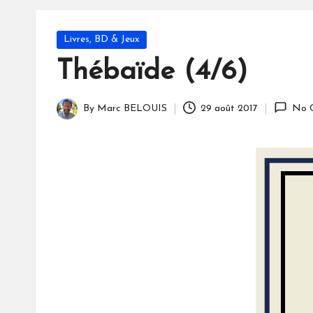
S
Posted
Livres, BD & Jeux
in
Thébaïde (4/6)
By
Marc BELOUIS
29 août 2017
No 
Posted
by