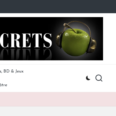
s, BD & Jeux
âtre