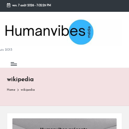
ven. 7 août 2026
-
7:02:29 PM
Skip
to
content
M
is 2013
wikipedia
B
Home
wikipedia