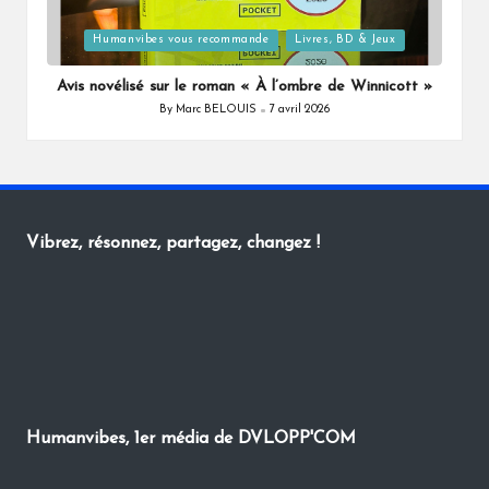
Posted
Humanvibes vous recommande
Livres, BD & Jeux
in
Avis novélisé sur le roman « À l’ombre de Winnicott »
By
Marc BELOUIS
7 avril 2026
Posted
by
Vibrez, résonnez, partagez, changez !
Humanvibes, 1er média de DVLOPP'COM