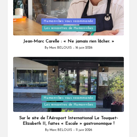
Humanvibes vous recommande
Posted
Les rencontres de Humanvibes
in
Jean-Marc Carelle : « Ne jamais rien lâcher. »
By
Marc BELOUIS
16 juin 2026
Posted
by
Humanvibes vous recommande
Posted
Les rencontres de Humanvibes
in
Sur le site de l’Aéroport International Le Touquet-
Elizabeth II, faites « Escale » gastronomique !
By
Marc BELOUIS
11 juin 2026
Posted