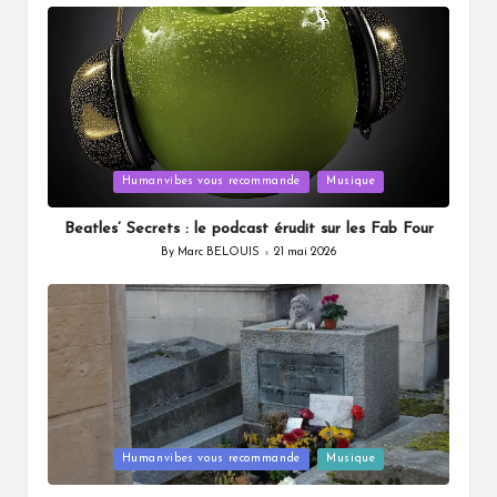
by
Posted
Humanvibes vous recommande
Musique
in
Beatles’ Secrets : le podcast érudit sur les Fab Four
By
Marc BELOUIS
21 mai 2026
Posted
by
Posted
Humanvibes vous recommande
Musique
in