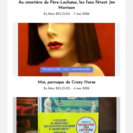
Au cimetière du Père-Lachaise, les fans fêtent Jim
Morrison
By
Marc BELOUIS
7 mai 2026
Posted
by
Posted
Humanvibes vous recommande
in
Moi, perruque du Crazy Horse
By
Marc BELOUIS
4 mai 2026
Posted
by