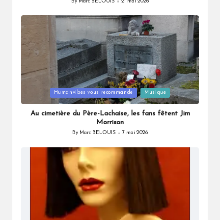
By
Marc BELOUIS
21 mai 2026
Posted
by
Posted
Humanvibes vous recommande
Musique
in
Au cimetière du Père-Lachaise, les fans fêtent Jim
Morrison
By
Marc BELOUIS
7 mai 2026
Posted
by