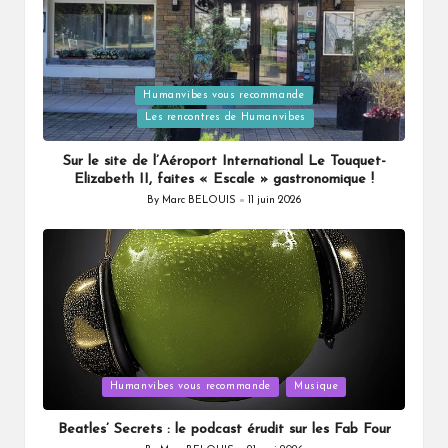
Humanvibes vous recommande
Posted
Les rencontres de Humanvibes
in
Sur le site de l’Aéroport International Le Touquet-
Elizabeth II, faites « Escale » gastronomique !
By
Marc BELOUIS
11 juin 2026
Posted
by
Posted
Humanvibes vous recommande
Musique
in
Beatles’ Secrets : le podcast érudit sur les Fab Four