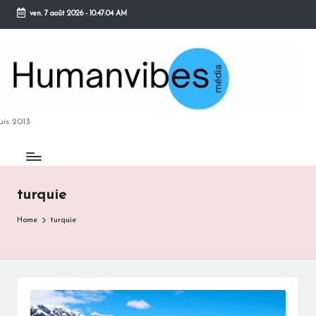
ven. 7 août 2026
-
10:47:05 AM
Skip
to
content
M
is 2013
turquie
B
Home
turquie