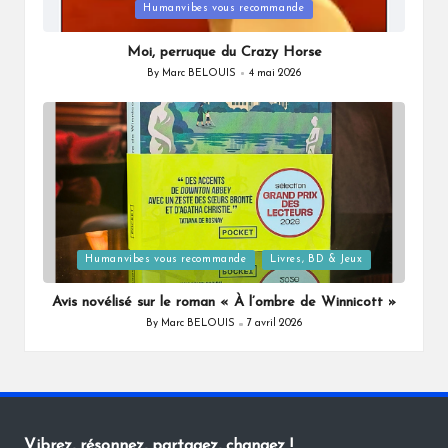
Posted
Humanvibes vous recommande
in
Moi, perruque du Crazy Horse
By
Marc BELOUIS
4 mai 2026
Posted
by
Posted
Humanvibes vous recommande
Livres, BD & Jeux
in
Avis novélisé sur le roman « À l’ombre de Winnicott »
By
Marc BELOUIS
7 avril 2026
Posted
by
Vibrez, résonnez, partagez, changez !