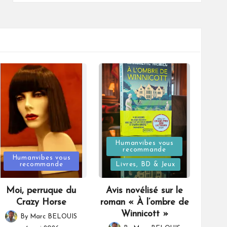
Posted
Humanvibes vous
recommande
Posted
in
Humanvibes vous
recommande
Livres, BD & Jeux
in
Moi, perruque du
Avis novélisé sur le
Crazy Horse
roman « À l’ombre de
Winnicott »
By
Marc BELOUIS
Posted