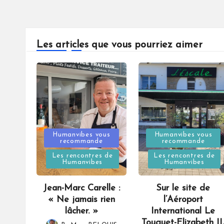
Les articles que vous pourriez aimer
Posted
Posted
Humanvibes vous
Humanvibes vous
recommande
recommande
in
in
Les rencontres de
Les rencontres de
Humanvibes
Humanvibes
Jean-Marc Carelle :
Sur le site de
« Ne jamais rien
l’Aéroport
lâcher. »
International Le
Touquet-Elizabeth II