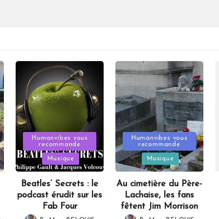
Posted
Posted
Humanvibes vous
Humanvibes vous
recommande
recommande
in
in
Musique
Musique
Beatles’ Secrets : le
Au cimetière du Père-
podcast érudit sur les
Lachaise, les fans
Fab Four
fêtent Jim Morrison
,