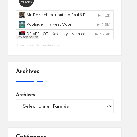
Humanvibes
·
Humanvibes.com
Archives
Archives