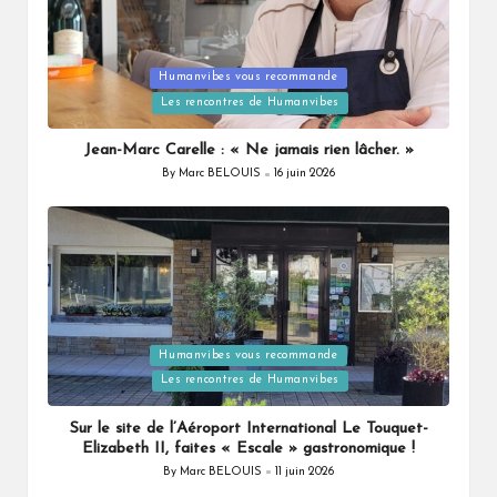
Humanvibes vous recommande
Posted
Les rencontres de Humanvibes
in
Jean-Marc Carelle : « Ne jamais rien lâcher. »
By
Marc BELOUIS
16 juin 2026
Posted
by
Humanvibes vous recommande
Posted
Les rencontres de Humanvibes
in
Sur le site de l’Aéroport International Le Touquet-
Elizabeth II, faites « Escale » gastronomique !
By
Marc BELOUIS
11 juin 2026
Posted