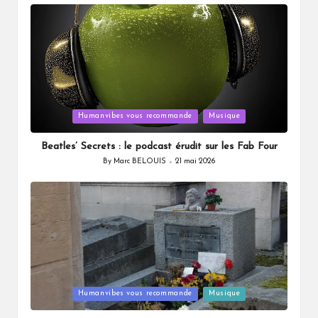
by
Posted
Humanvibes vous recommande
Musique
in
Beatles’ Secrets : le podcast érudit sur les Fab Four
By
Marc BELOUIS
21 mai 2026
Posted
by
Posted
Humanvibes vous recommande
Musique
in