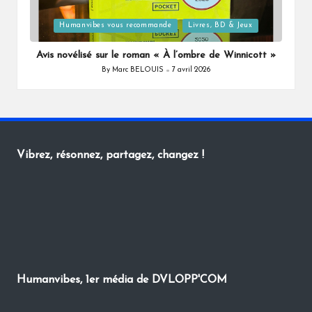
Posted
Humanvibes vous recommande
Livres, BD & Jeux
in
Avis novélisé sur le roman « À l’ombre de Winnicott »
By
Marc BELOUIS
7 avril 2026
Posted
by
Vibrez, résonnez, partagez, changez !
Humanvibes, 1er média de DVLOPP'COM