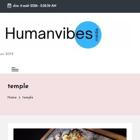
dim. 9 août 2026
-
2:28:40 AM
Skip
to
content
M
is 2013
temple
B
Home
temple