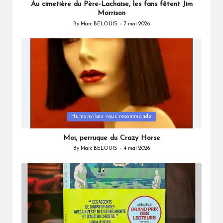
Au cimetière du Père-Lachaise, les fans fêtent Jim
Morrison
By
Marc BELOUIS
7 mai 2026
Posted
by
Posted
Humanvibes vous recommande
in
Moi, perruque du Crazy Horse
By
Marc BELOUIS
4 mai 2026
Posted
by