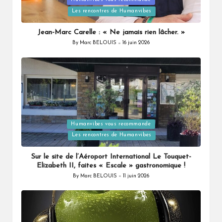
Posted
Les rencontres de Humanvibes
in
Jean-Marc Carelle : « Ne jamais rien lâcher. »
By
Marc BELOUIS
16 juin 2026
Posted
by
Humanvibes vous recommande
Posted
Les rencontres de Humanvibes
in
Sur le site de l’Aéroport International Le Touquet-
Elizabeth II, faites « Escale » gastronomique !
By
Marc BELOUIS
11 juin 2026
Posted
by