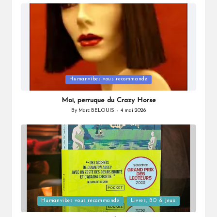
by
Posted
Humanvibes vous recommande
in
Moi, perruque du Crazy Horse
By
Marc BELOUIS
4 mai 2026
Posted
by
Posted
Humanvibes vous recommande
Livres, BD & Jeux
in