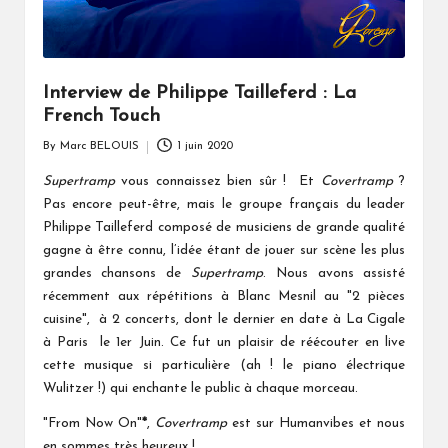
Interview de Philippe Tailleferd : La
French Touch
By
Marc BELOUIS
1 juin 2020
Posted
by
Supertramp
vous connaissez bien sûr ! Et
Covertramp
?
Pas encore peut-être, mais le groupe français du leader
Philippe Tailleferd composé de musiciens de grande qualité
gagne à être connu, l’idée étant de jouer sur scène les plus
grandes chansons de
Supertramp
. Nous avons assisté
récemment aux répétitions à Blanc Mesnil au "2 pièces
cuisine", à 2 concerts, dont le dernier en date à La Cigale
à Paris le 1er Juin. Ce fut un plaisir de réécouter en live
cette musique si particulière (ah ! le piano électrique
Wulitzer !) qui enchante le public à chaque morceau.
"From Now On"
*
,
Covertramp
est sur Humanvibes et nous
en sommes très heureux !