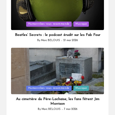
Posted
Humanvibes vous recommande
Musique
in
Beatles’ Secrets : le podcast érudit sur les Fab Four
By
Marc BELOUIS
21 mai 2026
Posted
by
Posted
Humanvibes vous recommande
Musique
in
Au cimetière du Père-Lachaise, les fans fêtent Jim
Morrison
By
Marc BELOUIS
7 mai 2026
Posted