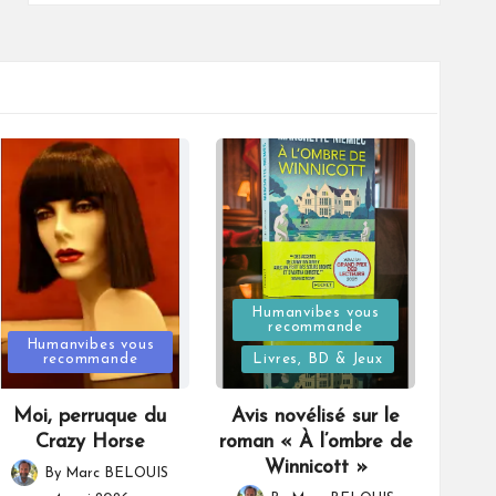
Posted
Humanvibes vous
recommande
Posted
in
Humanvibes vous
recommande
Livres, BD & Jeux
in
Moi, perruque du
Avis novélisé sur le
Crazy Horse
roman « À l’ombre de
Winnicott »
By
Marc BELOUIS
Posted