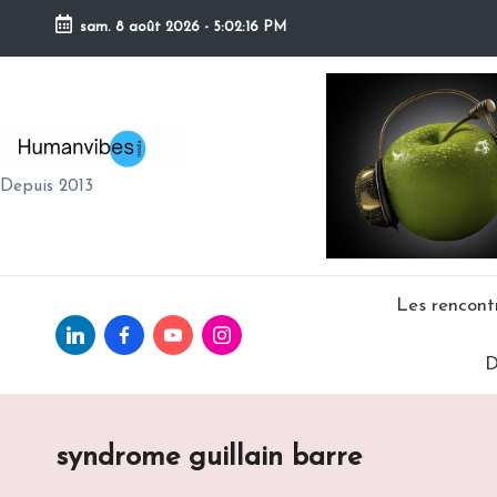
sam. 8 août 2026
-
5:02:17 PM
Skip
to
content
H
Depuis 2013
U
M
A
Les rencon
Linkedin.com
facebook.com
Youtube.com
Instagram.com
N
D
V
IB
syndrome guillain barre
E