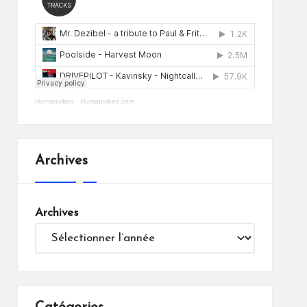
Humanvibes
·
Humanvibes.com
Archives
Archives