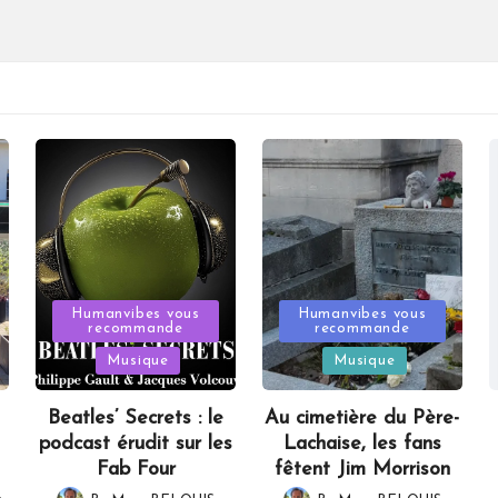
Posted
Posted
Humanvibes vous
Humanvibes vous
recommande
recommande
in
in
Musique
Musique
Beatles’ Secrets : le
Au cimetière du Père-
podcast érudit sur les
Lachaise, les fans
Fab Four
fêtent Jim Morrison
,