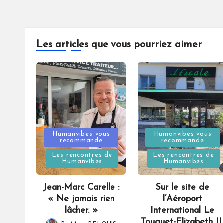
Les articles que vous pourriez aimer
Posted
Posted
Humanvibes vous
Humanvibes vous
recommande
recommande
in
in
Les rencontres de
Les rencontres de
Humanvibes
Humanvibes
Jean-Marc Carelle :
Sur le site de
« Ne jamais rien
l’Aéroport
lâcher. »
International Le
Touquet-Elizabeth II