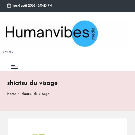
jeu. 6 août 2026
-
3:04:14 PM
Skip
to
content
M
is 2013
shiatsu du visage
B
Home
shiatsu du visage