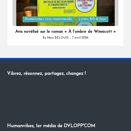
Posted
Humanvibes vous recommande
Livres, BD & Jeux
in
Avis novélisé sur le roman « À l’ombre de Winnicott »
By
Marc BELOUIS
7 avril 2026
Posted
by
Vibrez, résonnez, partagez, changez !
Humanvibes, 1er média de DVLOPP'COM