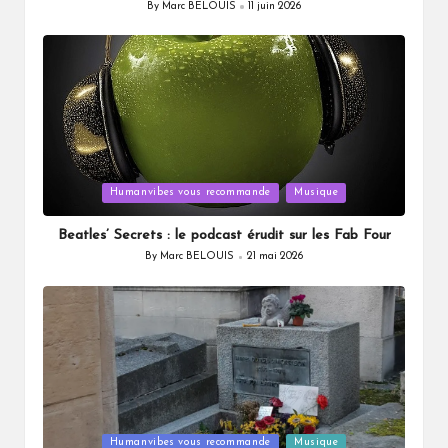
By
Marc BELOUIS
11 juin 2026
Posted
by
Posted
Humanvibes vous recommande
Musique
in
Beatles’ Secrets : le podcast érudit sur les Fab Four
By
Marc BELOUIS
21 mai 2026
Posted
by
Posted
Humanvibes vous recommande
Musique