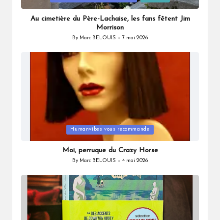
in
Au cimetière du Père-Lachaise, les fans fêtent Jim
Morrison
By
Marc BELOUIS
7 mai 2026
Posted
by
Posted
Humanvibes vous recommande
in
Moi, perruque du Crazy Horse
By
Marc BELOUIS
4 mai 2026
Posted
by