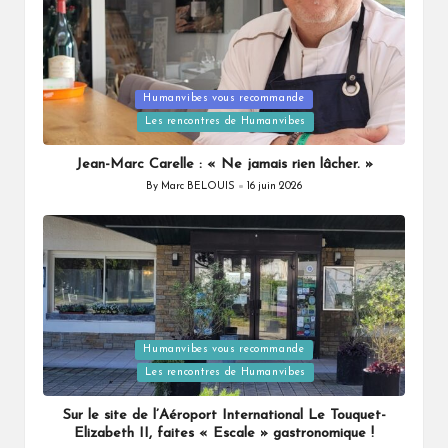
Humanvibes vous recommande
Posted
Les rencontres de Humanvibes
in
Jean-Marc Carelle : « Ne jamais rien lâcher. »
By
Marc BELOUIS
16 juin 2026
Posted
by
Humanvibes vous recommande
Posted
Les rencontres de Humanvibes
in
Sur le site de l’Aéroport International Le Touquet-
Elizabeth II, faites « Escale » gastronomique !