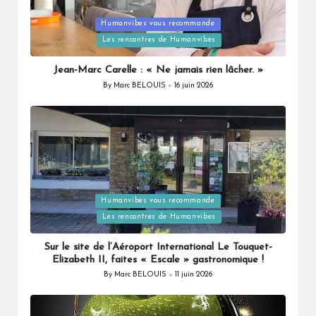
Humanvibes vous recommande
Posted
Les rencontres de Humanvibes
in
Jean-Marc Carelle : « Ne jamais rien lâcher. »
By
Marc BELOUIS
16 juin 2026
Posted
by
Humanvibes vous recommande
Posted
Les rencontres de Humanvibes
in
Sur le site de l’Aéroport International Le Touquet-
Elizabeth II, faites « Escale » gastronomique !
By
Marc BELOUIS
11 juin 2026
Posted
by