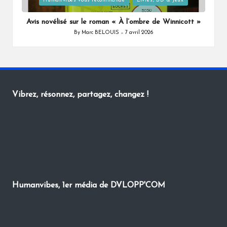
Posted
Humanvibes vous recommande
Livres, BD & Jeux
in
Avis novélisé sur le roman « À l’ombre de Winnicott »
By
Marc BELOUIS
7 avril 2026
Posted
by
Vibrez, résonnez, partagez, changez !
Humanvibes, 1er média de DVLOPP'COM