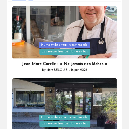
Humanvibes vous recommande
Posted
Les rencontres de Humanvibes
in
Jean-Marc Carelle : « Ne jamais rien lâcher. »
By
Marc BELOUIS
16 juin 2026
Posted
by
Humanvibes vous recommande
Posted
Les rencontres de Humanvibes
in