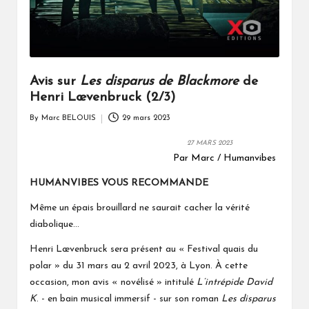
Avis sur
Les disparus de Blackmore
de
Henri Lœvenbruck (2/3)
By
Marc BELOUIS
29 mars 2023
Posted
by
27 MARS 2023
Par Marc / Humanvibes
HUMANVIBES VOUS RECOMMANDE
Même un épais brouillard ne saurait cacher la vérité
diabolique...
Henri Lœvenbruck sera présent au
Festival quais du
«
polar »
du 31 mars au 2 avril 2023, à Lyon. À cette
occasion, mon avis « novélisé » intitulé
L’intrépide David
K
.
- en bain musical immersif -
sur son roman
Les disparus