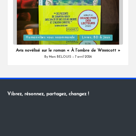
Posted
Humanvibes vous recommande
Livres, BD & Jeux
in
Avis novélisé sur le roman « À l’ombre de Winnicott »
By
Marc BELOUIS
7 avril 2026
Posted
by
Vibrez, résonnez, partagez, changez !