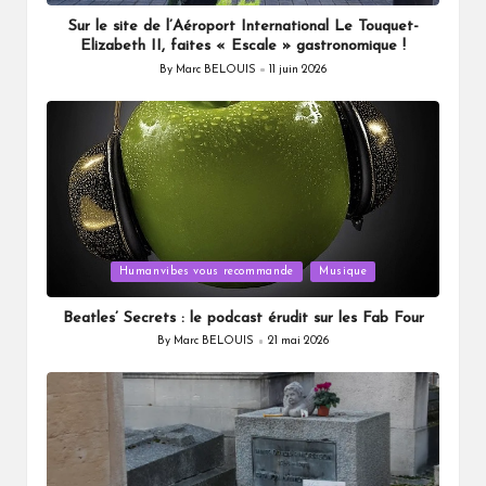
Sur le site de l’Aéroport International Le Touquet-
Elizabeth II, faites « Escale » gastronomique !
By
Marc BELOUIS
11 juin 2026
Posted
by
Posted
Humanvibes vous recommande
Musique
in
Beatles’ Secrets : le podcast érudit sur les Fab Four
By
Marc BELOUIS
21 mai 2026
Posted
by