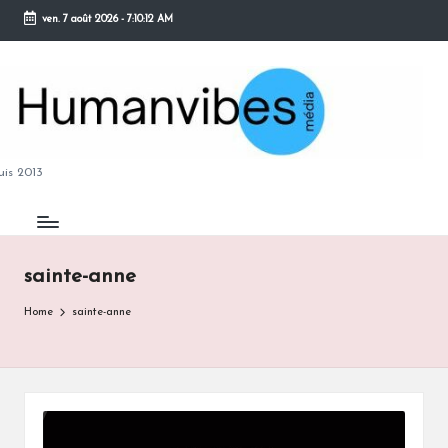
ven. 7 août 2026
-
7:10:13 AM
Skip
to
content
M
is 2013
sainte-anne
B
Home
sainte-anne