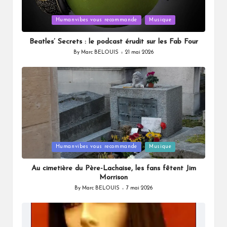
Posted
Humanvibes vous recommande
Musique
in
Beatles’ Secrets : le podcast érudit sur les Fab Four
By
Marc BELOUIS
21 mai 2026
Posted
by
Posted
Humanvibes vous recommande
Musique
in
Au cimetière du Père-Lachaise, les fans fêtent Jim
Morrison
By
Marc BELOUIS
7 mai 2026
Posted
by