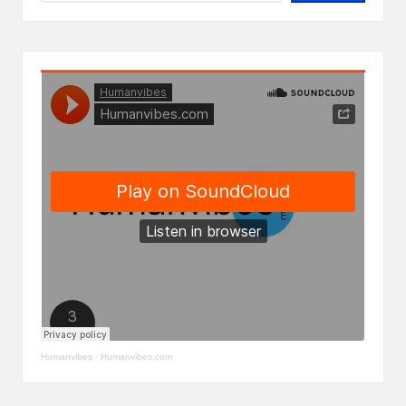
Humanvibes
·
Humanvibes.com