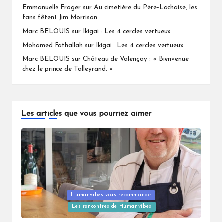
Emmanuelle Froger
sur
Au cimetière du Père-Lachaise, les
fans fêtent Jim Morrison
Marc BELOUIS
sur
Ikigai : Les 4 cercles vertueux
Mohamed Fathallah
sur
Ikigai : Les 4 cercles vertueux
Marc BELOUIS
sur
Château de Valençay : « Bienvenue
chez le prince de Talleyrand. »
Les articles que vous pourriez aimer
Humanvibes vous recommande
Posted
Les rencontres de Humanvibes
in