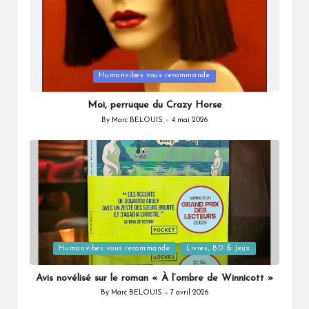
Posted
Humanvibes vous recommande
in
Moi, perruque du Crazy Horse
By
Marc BELOUIS
4 mai 2026
Posted
by
Posted
Humanvibes vous recommande
Livres, BD & Jeux
in
Avis novélisé sur le roman « À l’ombre de Winnicott »
By
Marc BELOUIS
7 avril 2026
Posted