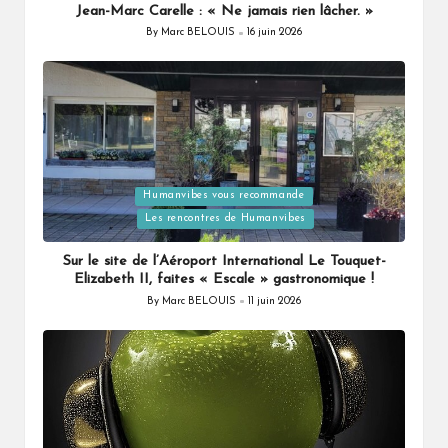
Jean-Marc Carelle : « Ne jamais rien lâcher. »
By
Marc BELOUIS
16 juin 2026
Posted
by
Humanvibes vous recommande
Posted
Les rencontres de Humanvibes
in
Sur le site de l’Aéroport International Le Touquet-
Elizabeth II, faites « Escale » gastronomique !
By
Marc BELOUIS
11 juin 2026
Posted
by