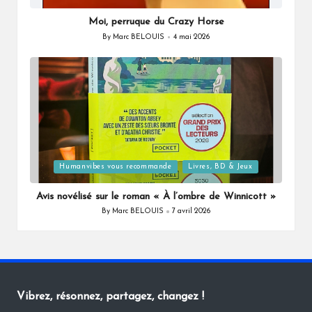
in
Moi, perruque du Crazy Horse
By
Marc BELOUIS
4 mai 2026
Posted
by
Posted
Humanvibes vous recommande
Livres, BD & Jeux
in
Avis novélisé sur le roman « À l’ombre de Winnicott »
By
Marc BELOUIS
7 avril 2026
Posted
by
Vibrez, résonnez, partagez, changez !