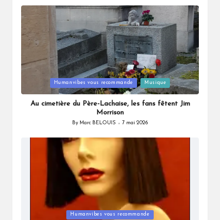
by
Posted
Humanvibes vous recommande
Musique
in
Au cimetière du Père-Lachaise, les fans fêtent Jim
Morrison
By
Marc BELOUIS
7 mai 2026
Posted
by
Posted
Humanvibes vous recommande