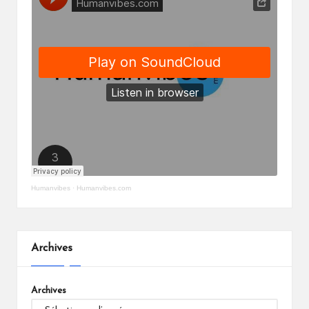
Humanvibes
·
Humanvibes.com
Archives
Archives