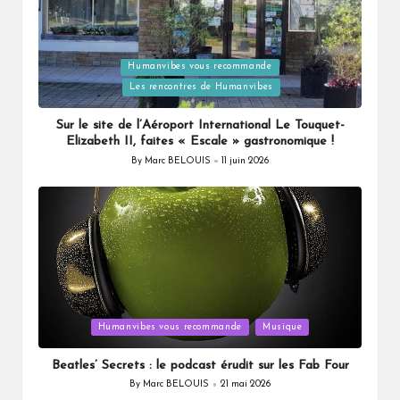
Humanvibes vous recommande
Posted
Les rencontres de Humanvibes
in
Sur le site de l’Aéroport International Le Touquet-
Elizabeth II, faites « Escale » gastronomique !
By
Marc BELOUIS
11 juin 2026
Posted
by
Posted
Humanvibes vous recommande
Musique
in
Beatles’ Secrets : le podcast érudit sur les Fab Four
By
Marc BELOUIS
21 mai 2026
Posted