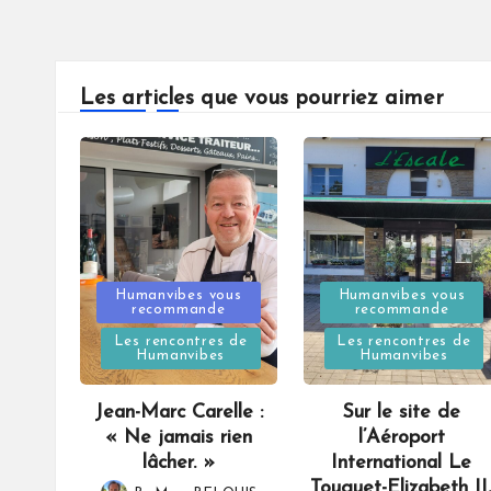
Les articles que vous pourriez aimer
Posted
Posted
Humanvibes vous
Humanvibes vous
recommande
recommande
in
in
Les rencontres de
Les rencontres de
Humanvibes
Humanvibes
Jean-Marc Carelle :
Sur le site de
« Ne jamais rien
l’Aéroport
lâcher. »
International Le
Touquet-Elizabeth II