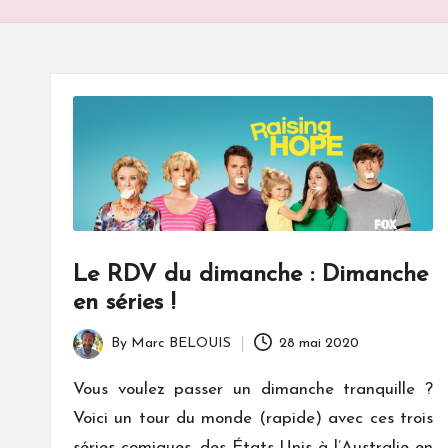
S
Le RDV du dimanche : Dimanche
en séries !
By
Marc BELOUIS
28 mai 2020
Posted
by
Vous voulez passer un dimanche tranquille ?
Voici un tour du monde (rapide) avec ces trois
séries comiques, des États-Unis à l’Australie en