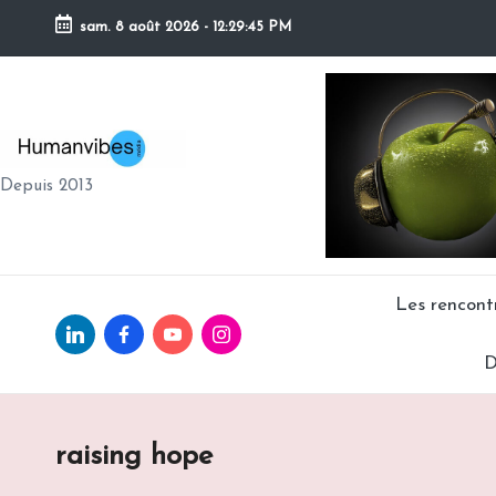
sam. 8 août 2026
-
12:29:46 PM
Skip
to
content
H
Depuis 2013
U
M
A
Les rencon
Linkedin.com
facebook.com
Youtube.com
Instagram.com
N
D
V
IB
raising hope
E