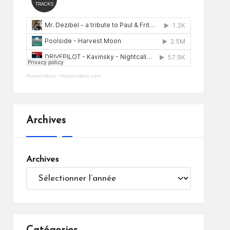
Humanvibes
·
Humanvibes.com
Archives
Archives