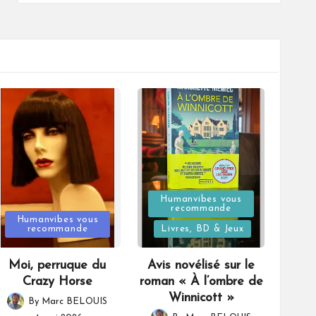
Posted
Humanvibes vous
recommande
Posted
in
Humanvibes vous
recommande
Livres, BD & Jeux
in
Moi, perruque du
Avis novélisé sur le
Crazy Horse
roman « À l’ombre de
Winnicott »
By
Marc BELOUIS
Posted