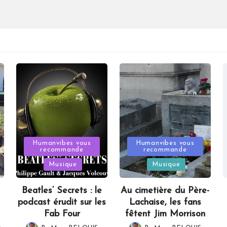
Posted
Posted
Humanvibes vous
Humanvibes vous
recommande
recommande
in
in
Musique
Musique
Beatles’ Secrets : le
Au cimetière du Père-
podcast érudit sur les
Lachaise, les fans
Fab Four
fêtent Jim Morrison
,