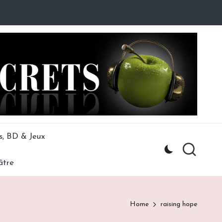
s, BD & Jeux
âtre
Home
raising hope