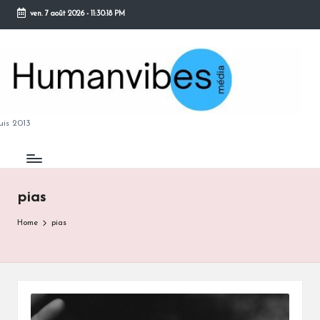
ven. 7 août 2026
-
11:30:19 PM
Skip
to
content
M
is 2013
pias
B
Home
pias