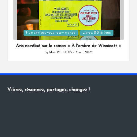
Posted
Humanvibes vous recommande
Livres, BD & Jeux
in
Avis novélisé sur le roman « À l’ombre de Winnicott »
By
Marc BELOUIS
7 avril 2026
Posted
by
Vibrez, résonnez, partagez, changez !