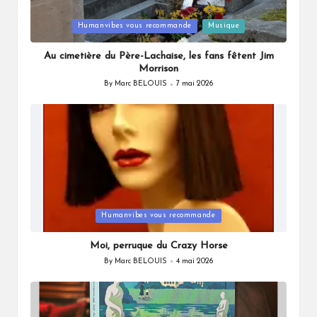
Posted
Humanvibes vous recommande
Musique
in
Au cimetière du Père-Lachaise, les fans fêtent Jim
Morrison
By
Marc BELOUIS
7 mai 2026
Posted
by
Posted
Humanvibes vous recommande
in
Moi, perruque du Crazy Horse
By
Marc BELOUIS
4 mai 2026
Posted
by