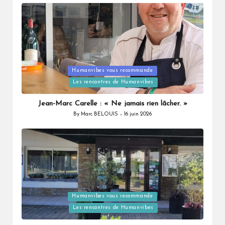
Humanvibes vous recommande
Posted
Les rencontres de Humanvibes
in
Jean-Marc Carelle : « Ne jamais rien lâcher. »
By
Marc BELOUIS
16 juin 2026
Posted
by
Humanvibes vous recommande
Posted
Les rencontres de Humanvibes
in