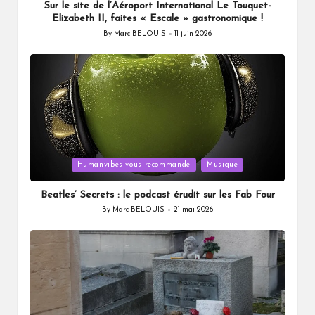
Sur le site de l’Aéroport International Le Touquet-
Elizabeth II, faites « Escale » gastronomique !
By
Marc BELOUIS
11 juin 2026
Posted
by
Posted
Humanvibes vous recommande
Musique
in
Beatles’ Secrets : le podcast érudit sur les Fab Four
By
Marc BELOUIS
21 mai 2026
Posted
by