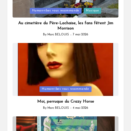
Posted
Humanvibes vous recommande
Musique
in
Au cimetière du Père-Lachaise, les fans fêtent Jim
Morrison
By
Marc BELOUIS
7 mai 2026
Posted
by
Posted
Humanvibes vous recommande
in
Moi, perruque du Crazy Horse
By
Marc BELOUIS
4 mai 2026
Posted
by