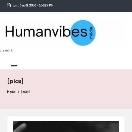
sam. 8 août 2026
-
8:36:26 PM
Skip
to
content
M
is 2013
[pias]
B
Home
[pias]