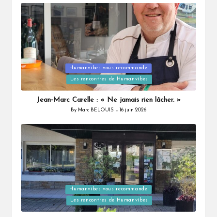
Humanvibes vous recommande
Posted
Les rencontres de Humanvibes
in
Jean-Marc Carelle : « Ne jamais rien lâcher. »
By
Marc BELOUIS
16 juin 2026
Posted
by
Humanvibes vous recommande
Posted
Les rencontres de Humanvibes
in