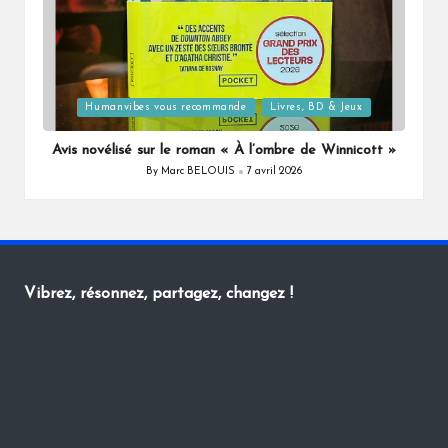
Posted
Humanvibes vous recommande
Livres, BD & Jeux
in
Avis novélisé sur le roman « À l’ombre de Winnicott »
By
Marc BELOUIS
7 avril 2026
Posted
by
Vibrez, résonnez, partagez, changez !