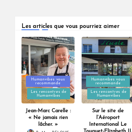
Les articles que vous pourriez aimer
Posted
Posted
Humanvibes vous
Humanvibes vous
recommande
recommande
in
in
Les rencontres de
Les rencontres de
Humanvibes
Humanvibes
Jean-Marc Carelle :
Sur le site de
« Ne jamais rien
l’Aéroport
lâcher. »
International Le
Touquet-Elizabeth II