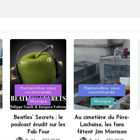
Posted
Posted
Humanvibes vous
Humanvibes vous
recommande
recommande
in
in
Musique
Musique
Beatles’ Secrets : le
Au cimetière du Père-
podcast érudit sur les
Lachaise, les fans
Fab Four
fêtent Jim Morrison
,