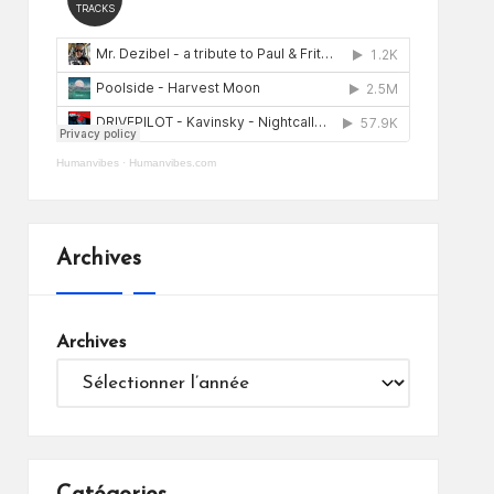
Humanvibes
·
Humanvibes.com
Archives
Archives