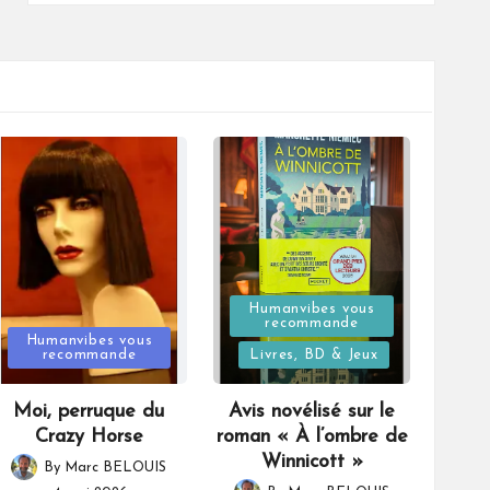
Posted
Humanvibes vous
recommande
Posted
in
Humanvibes vous
recommande
Livres, BD & Jeux
in
Moi, perruque du
Avis novélisé sur le
Crazy Horse
roman « À l’ombre de
Winnicott »
By
Marc BELOUIS
Posted