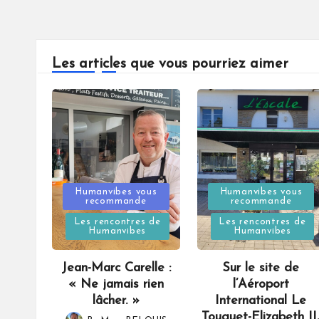
Les articles que vous pourriez aimer
Posted
Posted
Humanvibes vous
Humanvibes vous
recommande
recommande
in
in
Les rencontres de
Les rencontres de
Humanvibes
Humanvibes
Jean-Marc Carelle :
Sur le site de
« Ne jamais rien
l’Aéroport
lâcher. »
International Le
Touquet-Elizabeth II