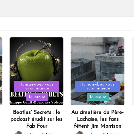
Posted
Posted
Humanvibes vous
Humanvibes vous
recommande
recommande
in
in
Musique
Musique
Beatles’ Secrets : le
Au cimetière du Père-
podcast érudit sur les
Lachaise, les fans
Fab Four
fêtent Jim Morrison
,