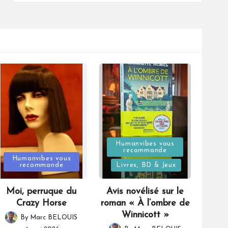
Posted
Humanvibes vous
recommande
Posted
in
Humanvibes vous
recommande
Livres, BD & Jeux
in
Moi, perruque du
Avis novélisé sur le
Crazy Horse
roman « À l’ombre de
Winnicott »
By
Marc BELOUIS
Posted