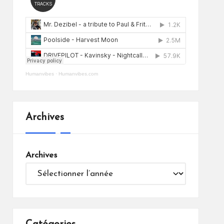
Humanvibes
·
Humanvibes.com
Archives
Archives