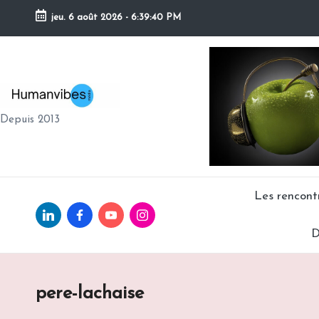
jeu. 6 août 2026
-
6:39:41 PM
Skip
to
content
H
Depuis 2013
U
M
A
Les rencon
Linkedin.com
facebook.com
Youtube.com
Instagram.com
N
D
V
IB
pere-lachaise
E