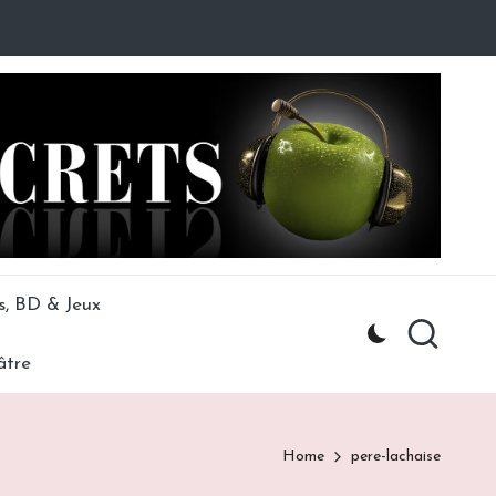
s, BD & Jeux
âtre
Home
pere-lachaise