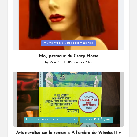
Posted
Humanvibes vous recommande
in
Moi, perruque du Crazy Horse
By
Marc BELOUIS
4 mai 2026
Posted
by
Posted
Humanvibes vous recommande
Livres, BD & Jeux
in
Avis novélisé sur le roman « À l’ombre de Winnicott »