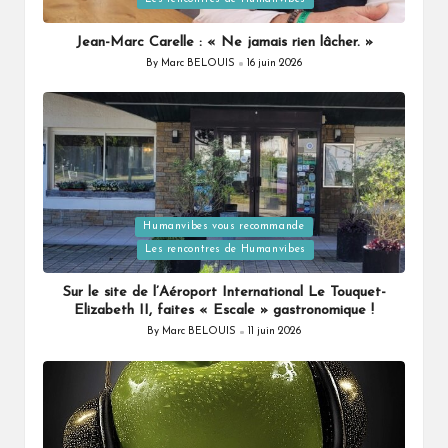
in
Jean-Marc Carelle : « Ne jamais rien lâcher. »
By
Marc BELOUIS
16 juin 2026
Posted
by
Humanvibes vous recommande
Posted
Les rencontres de Humanvibes
in
Sur le site de l’Aéroport International Le Touquet-
Elizabeth II, faites « Escale » gastronomique !
By
Marc BELOUIS
11 juin 2026
Posted
by