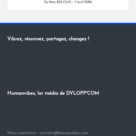
By
Marc BELOUIS
7 avril 2026
Posted
by
Vibrez, résonnez, partagez, changez !
Humanvibes, 1er média de DVLOPP'COM
Nous contacter : contact@humanvibes.com