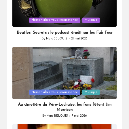
Posted
Humanvibes vous recommande
Musique
in
Beatles’ Secrets : le podcast érudit sur les Fab Four
By
Marc BELOUIS
21 mai 2026
Posted
by
Posted
Humanvibes vous recommande
Musique
in
Au cimetière du Père-Lachaise, les fans fêtent Jim
Morrison
By
Marc BELOUIS
7 mai 2026
Posted
by