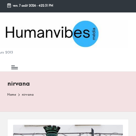
ven. 7 août 2026
-
4:22:32 PM
Skip
to
content
M
is 2013
nirvana
B
Home
nirvana