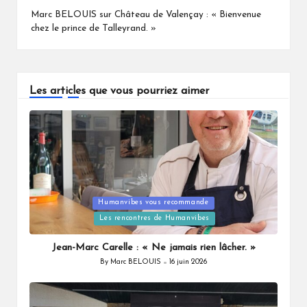
Marc BELOUIS
sur
Château de Valençay : « Bienvenue
chez le prince de Talleyrand. »
Les articles que vous pourriez aimer
Humanvibes vous recommande
Posted
Les rencontres de Humanvibes
in
Jean-Marc Carelle : « Ne jamais rien lâcher. »
By
Marc BELOUIS
16 juin 2026
Posted
by