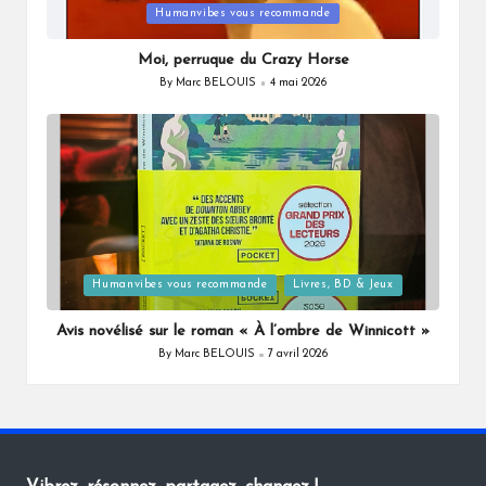
Posted
Humanvibes vous recommande
in
Moi, perruque du Crazy Horse
By
Marc BELOUIS
4 mai 2026
Posted
by
Posted
Humanvibes vous recommande
Livres, BD & Jeux
in
Avis novélisé sur le roman « À l’ombre de Winnicott »
By
Marc BELOUIS
7 avril 2026
Posted
by