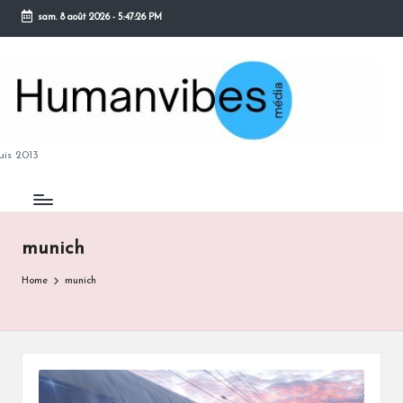
sam. 8 août 2026
-
5:47:27 PM
Skip
to
content
M
is 2013
munich
B
Home
munich