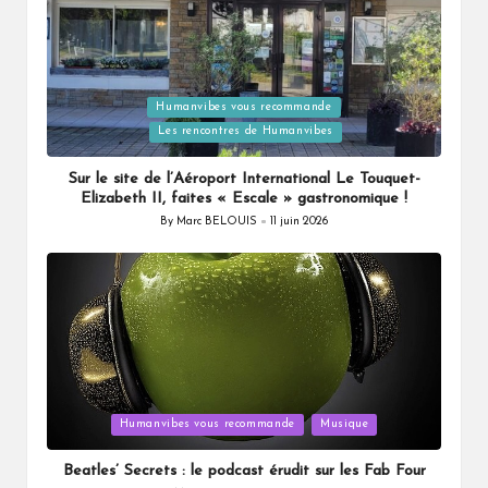
Humanvibes vous recommande
Posted
Les rencontres de Humanvibes
in
Sur le site de l’Aéroport International Le Touquet-
Elizabeth II, faites « Escale » gastronomique !
By
Marc BELOUIS
11 juin 2026
Posted
by
Posted
Humanvibes vous recommande
Musique
in
Beatles’ Secrets : le podcast érudit sur les Fab Four