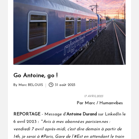
Go Antoine, go !
By
Marc BELOUIS
31 août 2023
Posted
by
17 AVRIL2023
Par Marc / Humanvibes
REPORTAGE
- Message d'
Antoine Durand
sur LinkedIn le
6 avril 2023
:
"
Avis à mes
abonné.es
parisien.nes :
vendredi 7 avril après-midi, c'est dire demain à partir de
14h, je serai à
#Paris
, Gare de l’
#Est
en attendant le train