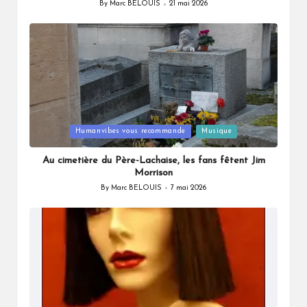
By
Marc BELOUIS
21 mai 2026
Posted
by
Posted
Humanvibes vous recommande
Musique
in
Au cimetière du Père-Lachaise, les fans fêtent Jim
Morrison
By
Marc BELOUIS
7 mai 2026
Posted
by