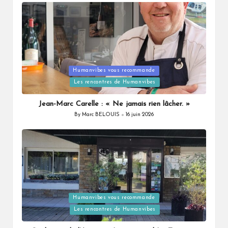
Humanvibes vous recommande
Posted
Les rencontres de Humanvibes
in
Jean-Marc Carelle : « Ne jamais rien lâcher. »
By
Marc BELOUIS
16 juin 2026
Posted
by
Humanvibes vous recommande
Posted
Les rencontres de Humanvibes
in