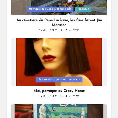
Posted
Humanvibes vous recommande
Musique
in
Au cimetière du Père-Lachaise, les fans fêtent Jim
Morrison
By
Marc BELOUIS
7 mai 2026
Posted
by
Posted
Humanvibes vous recommande
in
Moi, perruque du Crazy Horse
By
Marc BELOUIS
4 mai 2026
Posted
by