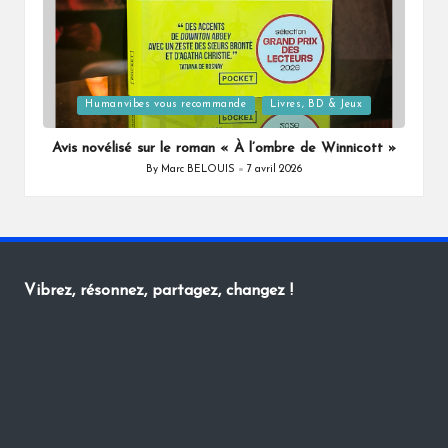
Posted
Humanvibes vous recommande
Livres, BD & Jeux
in
Avis novélisé sur le roman « À l’ombre de Winnicott »
By
Marc BELOUIS
7 avril 2026
Posted
by
Vibrez, résonnez, partagez, changez !