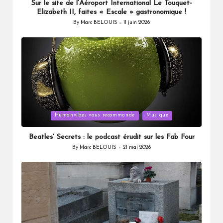
Sur le site de l’Aéroport International Le Touquet-
Elizabeth II, faites « Escale » gastronomique !
By
Marc BELOUIS
11 juin 2026
Posted
by
Posted
Humanvibes vous recommande
Musique
in
Beatles’ Secrets : le podcast érudit sur les Fab Four
By
Marc BELOUIS
21 mai 2026
Posted
by