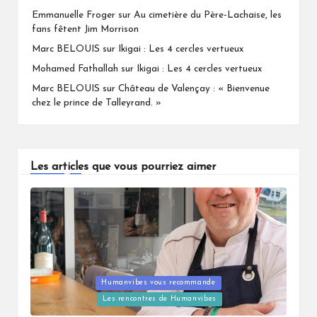
Emmanuelle Froger
sur
Au cimetière du Père-Lachaise, les
fans fêtent Jim Morrison
Marc BELOUIS
sur
Ikigai : Les 4 cercles vertueux
Mohamed Fathallah
sur
Ikigai : Les 4 cercles vertueux
Marc BELOUIS
sur
Château de Valençay : « Bienvenue
chez le prince de Talleyrand. »
Les articles que vous pourriez aimer
Humanvibes vous recommande
Posted
Les rencontres de Humanvibes
in