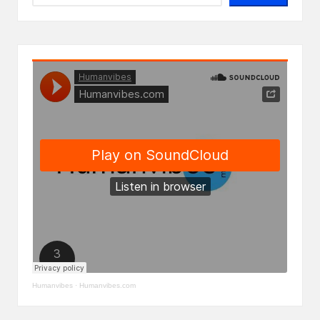
Humanvibes
·
Humanvibes.com