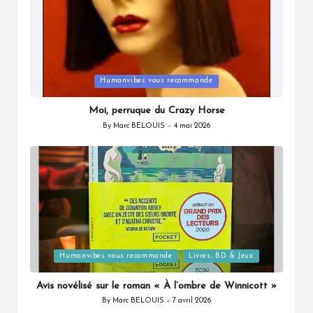
Posted
Humanvibes vous recommande
in
Moi, perruque du Crazy Horse
By
Marc BELOUIS
4 mai 2026
Posted
by
Posted
Humanvibes vous recommande
Livres, BD & Jeux
in
Avis novélisé sur le roman « À l’ombre de Winnicott »
By
Marc BELOUIS
7 avril 2026
Posted