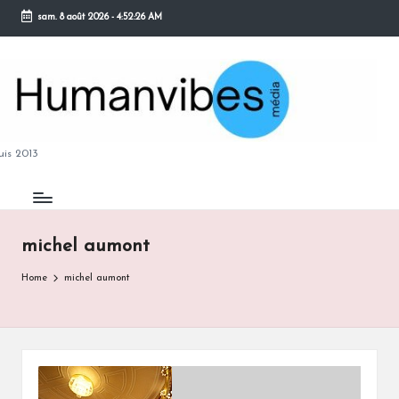
sam. 8 août 2026
-
4:52:27 AM
Skip
to
content
M
is 2013
michel aumont
B
Home
michel aumont