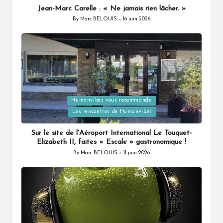
Jean-Marc Carelle : « Ne jamais rien lâcher. »
By
Marc BELOUIS
16 juin 2026
Posted
by
Humanvibes vous recommande
Posted
Les rencontres de Humanvibes
in
Sur le site de l’Aéroport International Le Touquet-
Elizabeth II, faites « Escale » gastronomique !
By
Marc BELOUIS
11 juin 2026
Posted
by