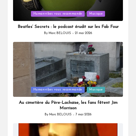
Posted
Humanvibes vous recommande
Musique
in
Beatles’ Secrets : le podcast érudit sur les Fab Four
By
Marc BELOUIS
21 mai 2026
Posted
by
Posted
Humanvibes vous recommande
Musique
in
Au cimetière du Père-Lachaise, les fans fêtent Jim
Morrison
By
Marc BELOUIS
7 mai 2026
Posted
by