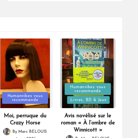
Posted
Humanvibes vous
recommande
Posted
in
Humanvibes vous
recommande
Livres, BD & Jeux
in
Moi, perruque du
Avis novélisé sur le
Crazy Horse
roman « À l’ombre de
Winnicott »
By
Marc BELOUIS
Posted