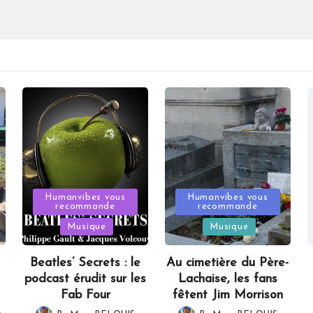
Posted
Posted
Humanvibes vous
Humanvibes vous
recommande
recommande
in
in
Musique
Musique
Beatles’ Secrets : le
Au cimetière du Père-
podcast érudit sur les
Lachaise, les fans
Fab Four
fêtent Jim Morrison
,