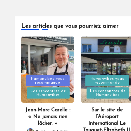
Les articles que vous pourriez aimer
Posted
Posted
Humanvibes vous
Humanvibes vous
recommande
recommande
in
in
Les rencontres de
Les rencontres de
Humanvibes
Humanvibes
Jean-Marc Carelle :
Sur le site de
« Ne jamais rien
l’Aéroport
lâcher. »
International Le
Touquet-Elizabeth II