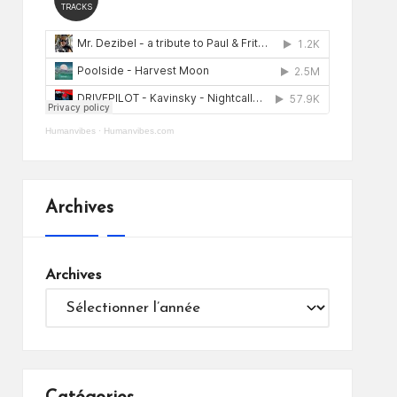
Humanvibes
·
Humanvibes.com
Archives
Archives