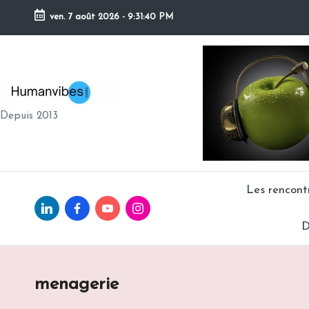
ven. 7 août 2026
-
9:31:41 PM
Skip
to
content
H
Depuis 2013
U
M
A
Les rencon
Linkedin.com
facebook.com
Youtube.com
Instagram.com
N
D
V
IB
menagerie
E