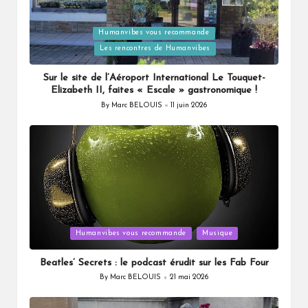
Humanvibes vous recommande
Posted
Les rencontres de Humanvibes
in
Sur le site de l’Aéroport International Le Touquet-
Elizabeth II, faites « Escale » gastronomique !
By
Marc BELOUIS
11 juin 2026
Posted
by
Posted
Humanvibes vous recommande
Musique
in
Beatles’ Secrets : le podcast érudit sur les Fab Four
By
Marc BELOUIS
21 mai 2026
Posted
by