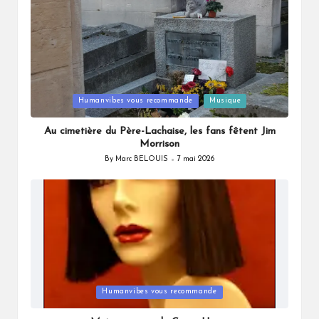
Posted
Humanvibes vous recommande
Musique
in
Au cimetière du Père-Lachaise, les fans fêtent Jim
Morrison
By
Marc BELOUIS
7 mai 2026
Posted
by
Posted
Humanvibes vous recommande
in