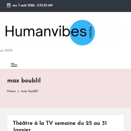
ven. 7 août 2026
-
2:55:50 AM
Skip
to
content
M
is 2013
max boublil
B
Home
max boublil
Théâtre à la TV semaine du 25 au 31
Janvier