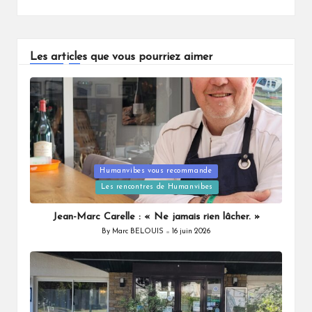
Les articles que vous pourriez aimer
Humanvibes vous recommande
Posted
Les rencontres de Humanvibes
in
Jean-Marc Carelle : « Ne jamais rien lâcher. »
By
Marc BELOUIS
16 juin 2026
Posted
by