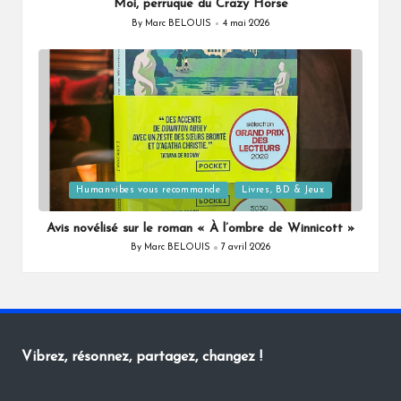
Moi, perruque du Crazy Horse
By
Marc BELOUIS
4 mai 2026
Posted
by
Posted
Humanvibes vous recommande
Livres, BD & Jeux
in
Avis novélisé sur le roman « À l’ombre de Winnicott »
By
Marc BELOUIS
7 avril 2026
Posted
by
Vibrez, résonnez, partagez, changez !