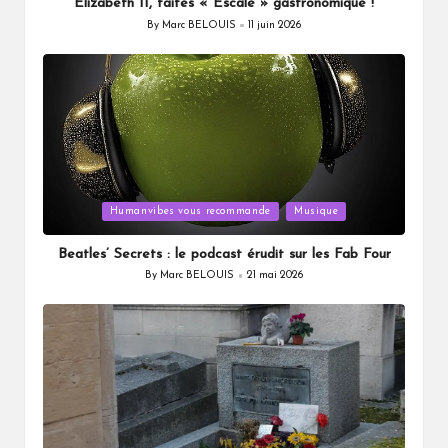
Elizabeth II, faites « Escale » gastronomique !
By
Marc BELOUIS
11 juin 2026
Posted
by
Posted
Humanvibes vous recommande
Musique
in
Beatles’ Secrets : le podcast érudit sur les Fab Four
By
Marc BELOUIS
21 mai 2026
Posted
by