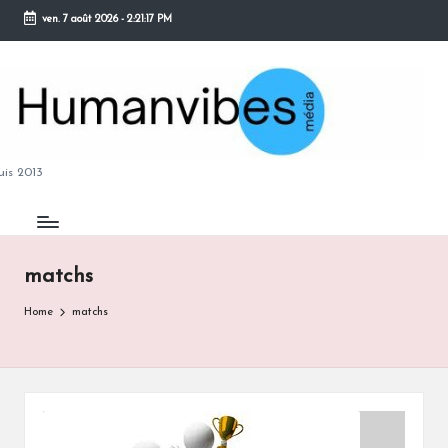
ven. 7 août 2026
-
2:21:18 PM
Skip
to
content
M
is 2013
matchs
B
Home
matchs