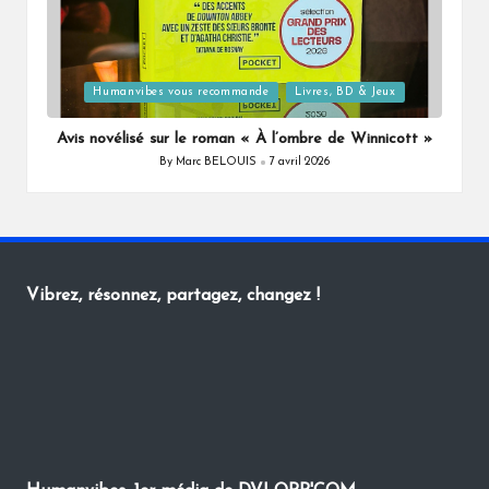
Posted
Humanvibes vous recommande
Livres, BD & Jeux
in
Avis novélisé sur le roman « À l’ombre de Winnicott »
By
Marc BELOUIS
7 avril 2026
Posted
by
Vibrez, résonnez, partagez, changez !