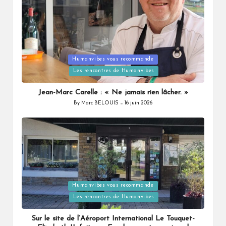
Humanvibes vous recommande
Posted
Les rencontres de Humanvibes
in
Jean-Marc Carelle : « Ne jamais rien lâcher. »
By
Marc BELOUIS
16 juin 2026
Posted
by
Humanvibes vous recommande
Posted
Les rencontres de Humanvibes
in
Sur le site de l’Aéroport International Le Touquet-