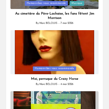
Posted
Humanvibes vous recommande
Musique
in
Au cimetière du Père-Lachaise, les fans fêtent Jim
Morrison
By
Marc BELOUIS
7 mai 2026
Posted
by
Posted
Humanvibes vous recommande
in
Moi, perruque du Crazy Horse
By
Marc BELOUIS
4 mai 2026
Posted
by