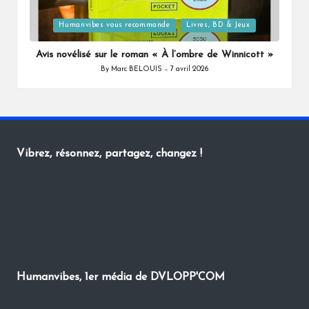
Posted
Humanvibes vous recommande
Livres, BD & Jeux
in
Avis novélisé sur le roman « À l’ombre de Winnicott »
By
Marc BELOUIS
7 avril 2026
Posted
by
Vibrez, résonnez, partagez, changez !
Humanvibes, 1er média de DVLOPP'COM