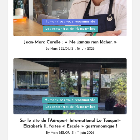
Humanvibes vous recommande
Posted
Les rencontres de Humanvibes
in
Jean-Marc Carelle : « Ne jamais rien lâcher. »
By
Marc BELOUIS
16 juin 2026
Posted
by
Humanvibes vous recommande
Posted
Les rencontres de Humanvibes
in
Sur le site de l’Aéroport International Le Touquet-
Elizabeth II, faites « Escale » gastronomique !
By
Marc BELOUIS
11 juin 2026
Posted