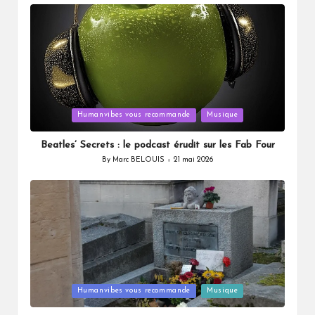
by
Posted
Humanvibes vous recommande
Musique
in
Beatles’ Secrets : le podcast érudit sur les Fab Four
By
Marc BELOUIS
21 mai 2026
Posted
by
Posted
Humanvibes vous recommande
Musique
in