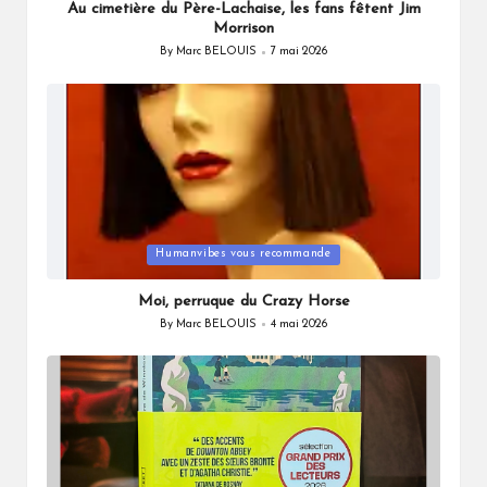
Au cimetière du Père-Lachaise, les fans fêtent Jim
Morrison
By
Marc BELOUIS
7 mai 2026
Posted
by
Posted
Humanvibes vous recommande
in
Moi, perruque du Crazy Horse
By
Marc BELOUIS
4 mai 2026
Posted
by