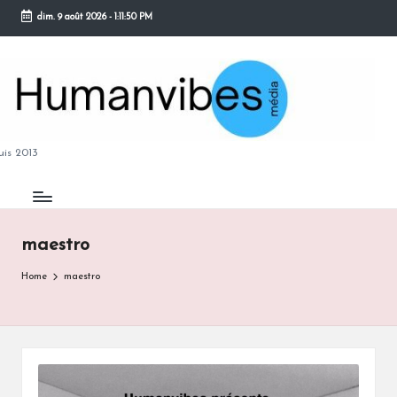
dim. 9 août 2026
-
1:11:51 PM
Skip
to
content
M
is 2013
maestro
B
Home
maestro