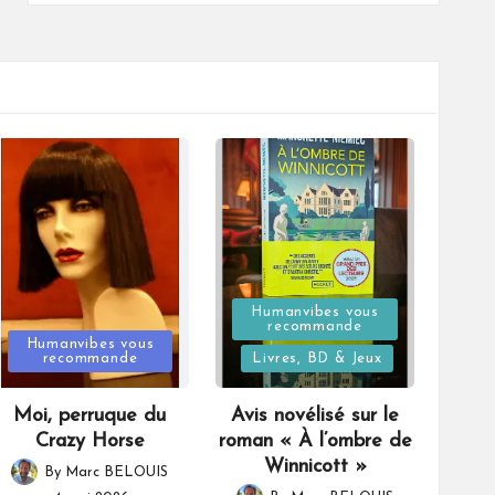
Posted
Humanvibes vous
recommande
Posted
in
Humanvibes vous
recommande
Livres, BD & Jeux
in
Moi, perruque du
Avis novélisé sur le
Crazy Horse
roman « À l’ombre de
Winnicott »
By
Marc BELOUIS
Posted