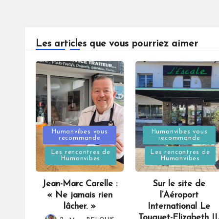
Les articles que vous pourriez aimer
Posted
Posted
Humanvibes vous
Humanvibes vous
recommande
recommande
in
in
Les rencontres de
Les rencontres de
Humanvibes
Humanvibes
Jean-Marc Carelle :
Sur le site de
« Ne jamais rien
l’Aéroport
lâcher. »
International Le
Touquet-Elizabeth II