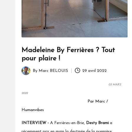
Madeleine By Ferrières ? Tout
pour plaire !
By
Marc BELOUIS
29 avril 2022
Posted
by
03
MARS
2022
Par Marc /
Humanvibes
INTERVIEW -
A Ferrières-en-Brie,
Desty Brami
a
récemment pris en main la destinée de la première