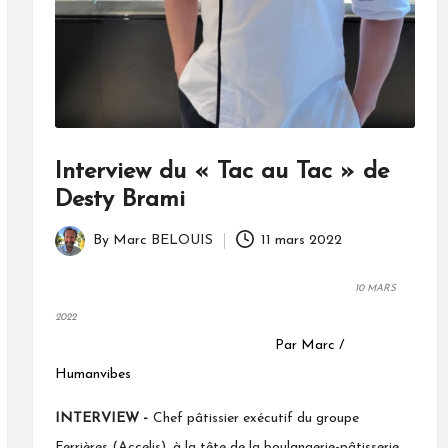
Interview du « Tac au Tac » de
Desty Brami
By
Marc BELOUIS
11 mars 2022
Posted
by
10
MARS
2022
Par Marc /
Humanvibes
INTERVIEW -
Chef pâtissier exécutif du groupe
Ferrières (Accelis), à la tête de la boulangerie-pâtisserie