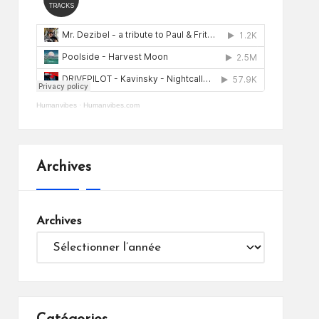
Humanvibes
·
Humanvibes.com
Archives
Archives