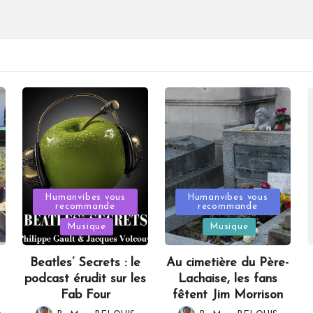
Posted
Posted
Humanvibes vous
Humanvibes vous
recommande
recommande
in
in
Musique
Musique
Beatles’ Secrets : le
Au cimetière du Père-
podcast érudit sur les
Lachaise, les fans
Fab Four
fêtent Jim Morrison
,