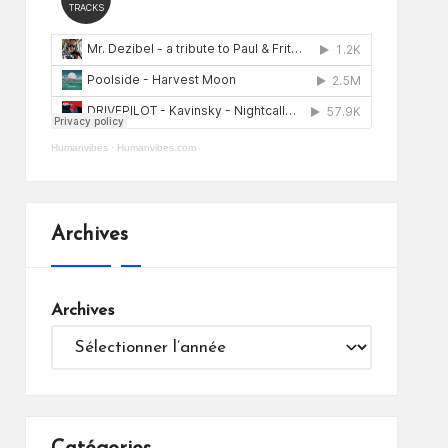
Humanvibes
·
Humanvibes.com
Archives
Archives