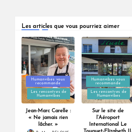
Les articles que vous pourriez aimer
Posted
Posted
Humanvibes vous
Humanvibes vous
recommande
recommande
in
in
Les rencontres de
Les rencontres de
Humanvibes
Humanvibes
Jean-Marc Carelle :
Sur le site de
« Ne jamais rien
l’Aéroport
lâcher. »
International Le
Touquet-Elizabeth II