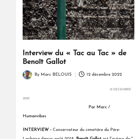
Interview du « Tac au Tac » de
Benoît Gallot
By
Marc BELOUIS
12 décembre 2022
Posted
by
12 DECEMBRE
2022
Par Marc /
Humanvibes
INTERVIEW -
Conservateur du cimetière du Père-
Lachaise depuis août 2018,
Benoît Gallot
est l'auteur de
"