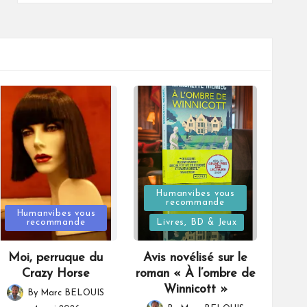
Posted
Humanvibes vous
recommande
Posted
in
Humanvibes vous
recommande
Livres, BD & Jeux
in
Moi, perruque du
Avis novélisé sur le
Crazy Horse
roman « À l’ombre de
Winnicott »
By
Marc BELOUIS
Posted