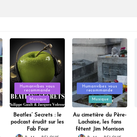
Posted
Posted
Humanvibes vous
Humanvibes vous
recommande
recommande
in
in
Musique
Musique
Beatles’ Secrets : le
Au cimetière du Père-
podcast érudit sur les
Lachaise, les fans
Fab Four
fêtent Jim Morrison
,