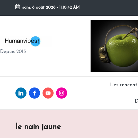
sam. 8 août 2026
-
11:10:43 AM
Skip
to
content
H
Depuis 2013
U
M
A
Les rencon
Linkedin.com
facebook.com
Youtube.com
Instagram.com
N
D
V
IB
le nain jaune
E