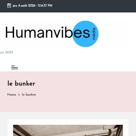
jeu. 6 août 2026
-
11:14:37 PM
Skip
to
content
M
is 2013
le bunker
B
Home
le bunker