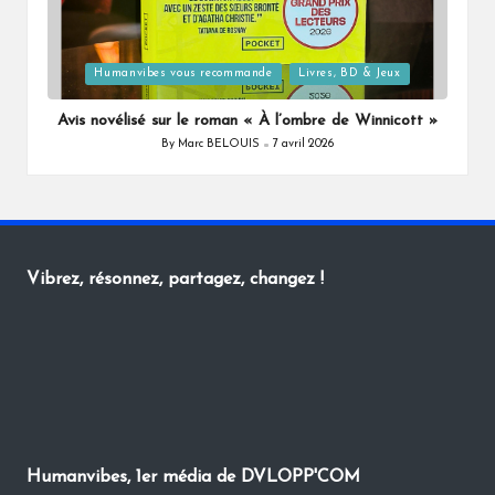
Posted
Humanvibes vous recommande
Livres, BD & Jeux
in
Avis novélisé sur le roman « À l’ombre de Winnicott »
By
Marc BELOUIS
7 avril 2026
Posted
by
Vibrez, résonnez, partagez, changez !
Humanvibes, 1er média de DVLOPP'COM