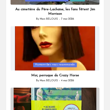
in
Au cimetière du Père-Lachaise, les fans fêtent Jim
Morrison
By
Marc BELOUIS
7 mai 2026
Posted
by
Posted
Humanvibes vous recommande
in
Moi, perruque du Crazy Horse
By
Marc BELOUIS
4 mai 2026
Posted
by