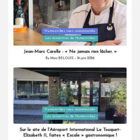
Humanvibes vous recommande
Posted
Les rencontres de Humanvibes
in
Jean-Marc Carelle : « Ne jamais rien lâcher. »
By
Marc BELOUIS
16 juin 2026
Posted
by
Humanvibes vous recommande
Posted
Les rencontres de Humanvibes
in
Sur le site de l’Aéroport International Le Touquet-
Elizabeth II, faites « Escale » gastronomique !