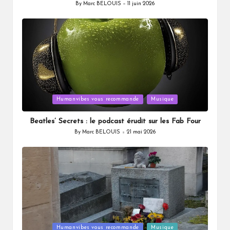
By
Marc BELOUIS
11 juin 2026
Posted
by
Posted
Humanvibes vous recommande
Musique
in
Beatles’ Secrets : le podcast érudit sur les Fab Four
By
Marc BELOUIS
21 mai 2026
Posted
by
Posted
Humanvibes vous recommande
Musique