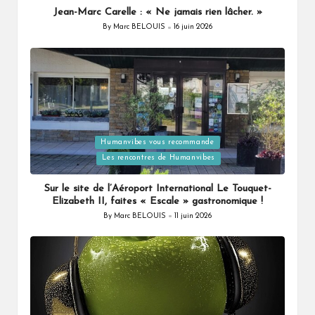
Jean-Marc Carelle : « Ne jamais rien lâcher. »
By
Marc BELOUIS
16 juin 2026
Posted
by
Humanvibes vous recommande
Posted
Les rencontres de Humanvibes
in
Sur le site de l’Aéroport International Le Touquet-
Elizabeth II, faites « Escale » gastronomique !
By
Marc BELOUIS
11 juin 2026
Posted
by