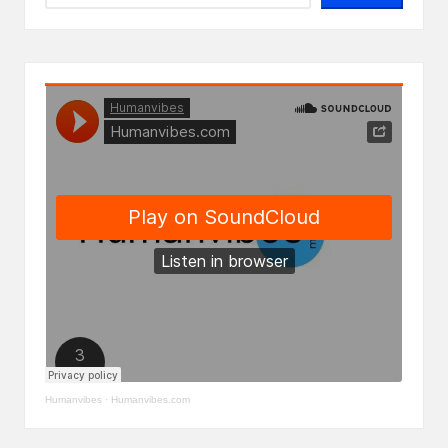
Humanvibes
·
Humanvibes.com