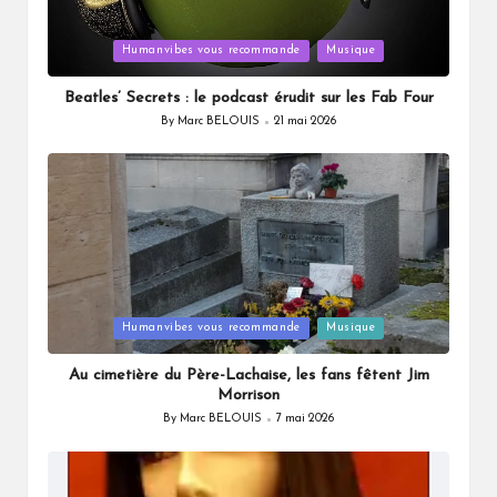
Posted
Humanvibes vous recommande
Musique
in
Beatles’ Secrets : le podcast érudit sur les Fab Four
By
Marc BELOUIS
21 mai 2026
Posted
by
Posted
Humanvibes vous recommande
Musique
in
Au cimetière du Père-Lachaise, les fans fêtent Jim
Morrison
By
Marc BELOUIS
7 mai 2026
Posted
by