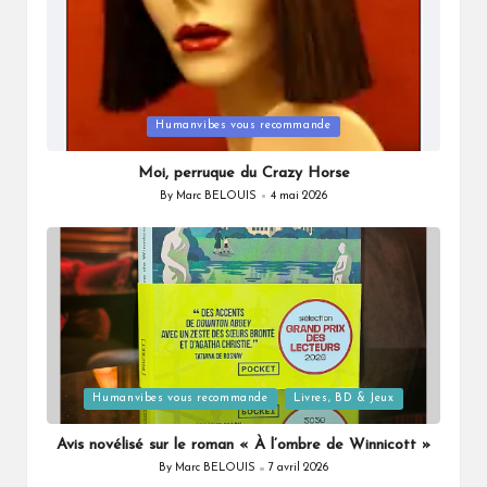
Posted
Humanvibes vous recommande
in
Moi, perruque du Crazy Horse
By
Marc BELOUIS
4 mai 2026
Posted
by
Posted
Humanvibes vous recommande
Livres, BD & Jeux
in
Avis novélisé sur le roman « À l’ombre de Winnicott »
By
Marc BELOUIS
7 avril 2026
Posted