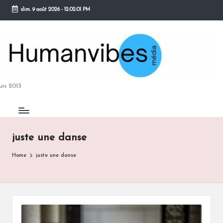
dim. 9 août 2026
-
12:02:02 PM
Skip
to
content
M
is 2013
juste une danse
B
Home
juste une danse