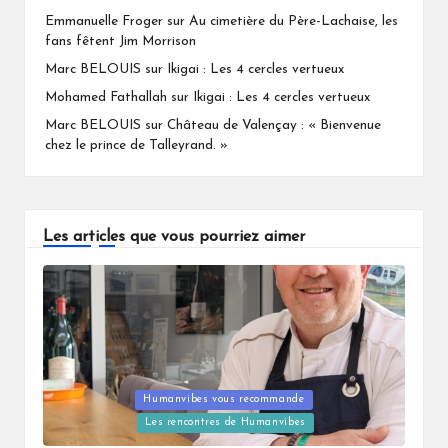
Emmanuelle Froger
sur
Au cimetière du Père-Lachaise, les
fans fêtent Jim Morrison
Marc BELOUIS
sur
Ikigai : Les 4 cercles vertueux
Mohamed Fathallah
sur
Ikigai : Les 4 cercles vertueux
Marc BELOUIS
sur
Château de Valençay : « Bienvenue
chez le prince de Talleyrand. »
Les articles que vous pourriez aimer
Humanvibes vous recommande
Posted
Les rencontres de Humanvibes
in